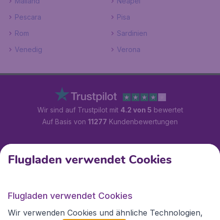
Mailand
Neapel
Pescara
Pisa
Rom
Sardinien
Venedig
Verona
Wir sind auf Trustpilot mit
4.2 von 5
bewertet
Auf Basis von
11277
Kundenbewertungen
Kundenservice
Flugladen verwendet Cookies
Flugladen.at
Flugladen verwendet Cookies
Wir verwenden Cookies und ähnliche Technologien,