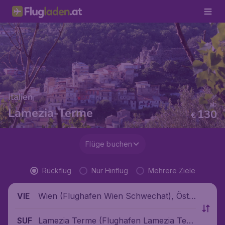
Italien
ab
Lamezia-Terme
130
€
Flüge buchen
Rückflug
Nur Hinflug
Mehrere Ziele
Wien (Flughafen Wien Schwechat), Öste
VIE
rreich
Lamezia Terme (Flughafen Lamezia Ter
SUF