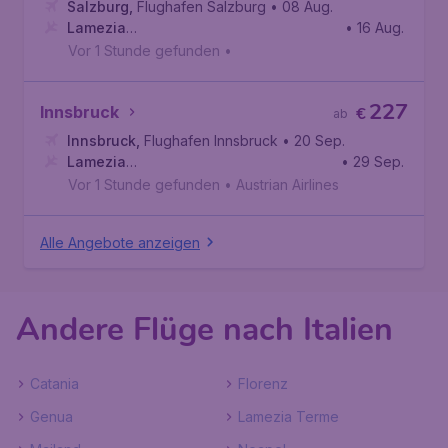
Salzburg
,
Flughafen Salzburg
• 08 Aug.
Lamezia
• 16 Aug.
Terme
,
Flughafen Lamezia Terme
Vor 1 Stunde gefunden
•
227
Innsbruck
€
ab
Innsbruck
,
Flughafen Innsbruck
• 20 Sep.
Lamezia
• 29 Sep.
Terme
,
Flughafen Lamezia Terme
Vor 1 Stunde gefunden
•
Austrian Airlines
Alle Angebote anzeigen
Andere Flüge nach Italien
Catania
Florenz
Genua
Lamezia Terme