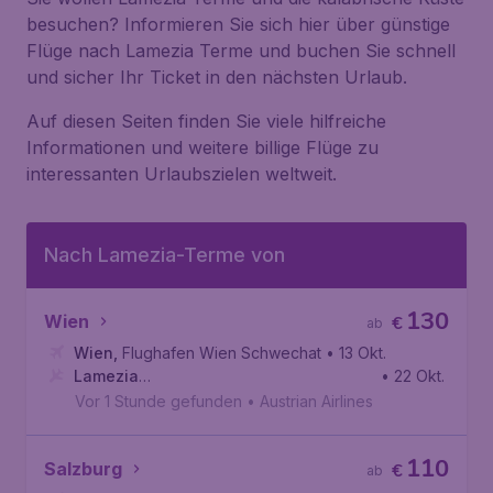
besuchen? Informieren Sie sich hier über günstige
Flüge nach Lamezia Terme und buchen Sie schnell
und sicher Ihr Ticket in den nächsten Urlaub.
Auf diesen Seiten finden Sie viele hilfreiche
Informationen und weitere billige Flüge zu
interessanten Urlaubszielen weltweit.
Nach Lamezia-Terme von
130
Wien
€
ab
Wien
,
Flughafen Wien Schwechat
• 13 Okt.
Lamezia
• 22 Okt.
Terme
,
Flughafen Lamezia Terme
Vor 1 Stunde gefunden
•
Austrian Airlines
110
Salzburg
€
ab