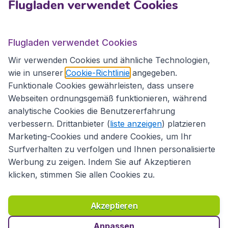
Flugladen verwendet Cookies
Flugladen.at
Flugladen verwendet Cookies
Wir verwenden Cookies und ähnliche Technologien,
wie in unserer
Cookie-Richtlinie
angegeben.
Internationale Webseiten
Funktionale Cookies gewährleisten, dass unsere
Webseiten ordnungsgemäß funktionieren, während
analytische Cookies die Benutzererfahrung
verbessern. Drittanbieter (
liste anzeigen
) platzieren
Marketing-Cookies und andere Cookies, um Ihr
Surfverhalten zu verfolgen und Ihnen personalisierte
Werbung zu zeigen. Indem Sie auf Akzeptieren
klicken, stimmen Sie allen Cookies zu.
Erklärung zur Zugänglichkeit
Richtlinien und Bedingungen
Haftungsausschluss
Akzeptieren
Datenschutzerklärung
Cookies
Copyright © 2026
Anpassen