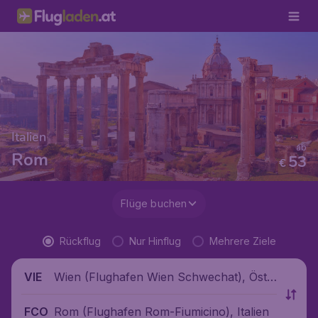
Italien
ab
Rom
53
€
Flüge buchen
Rückflug
Nur Hinflug
Mehrere Ziele
Wien (Flughafen Wien Schwechat), Öste
VIE
rreich
Rom (Flughafen Rom-Fiumicino), Italien
FCO