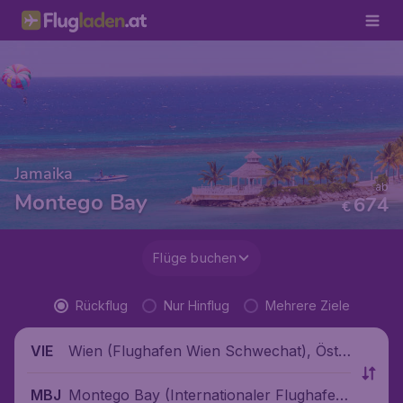
Jamaika
ab
Montego Bay
674
€
Flüge buchen
Rückflug
Nur Hinflug
Mehrere Ziele
Wien (Flughafen Wien Schwechat), Öste
VIE
rreich
Montego Bay (Internationaler Flughafen
MBJ