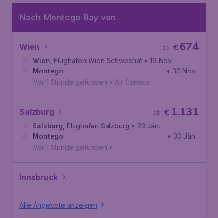
Nach Montego Bay von
674
Wien
€
ab
Wien
,
Flughafen Wien Schwechat
• 19 Nov.
Montego
• 30 Nov.
Bay
,
Internationaler Flughafen Sangster
Vor 1 Stunde gefunden
•
Air Canada
1.131
Salzburg
€
ab
Salzburg
,
Flughafen Salzburg
• 23 Jän.
Montego
• 30 Jän.
Bay
,
Internationaler Flughafen Sangster
Vor 1 Stunde gefunden
•
Innsbruck
Alle Angebote anzeigen