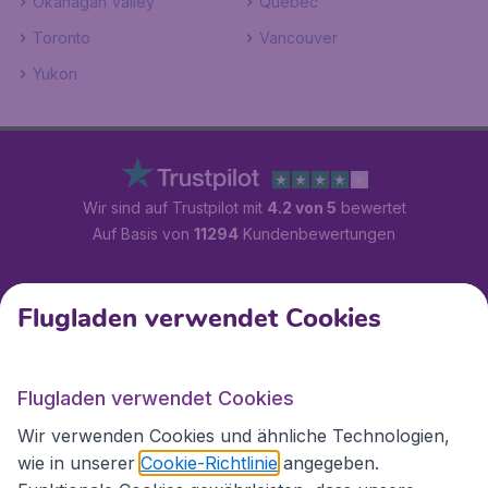
Okanagan Valley
Quebec
Toronto
Vancouver
Yukon
Wir sind auf Trustpilot mit
4.2 von 5
bewertet
Auf Basis von
11294
Kundenbewertungen
Kundenservice
Flugladen verwendet Cookies
Flugladen.at
Flugladen verwendet Cookies
Wir verwenden Cookies und ähnliche Technologien,
wie in unserer
Cookie-Richtlinie
angegeben.
Internationale Webseiten