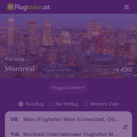
Kanada
ab
Montreal
490
€
Flüge buchen
Rückflug
Nur Hinflug
Mehrere Ziele
Wien (Flughafen Wien Schwechat), Öste
VIE
rreich
Montreal (Internationaler Flughafen Mon
YUL