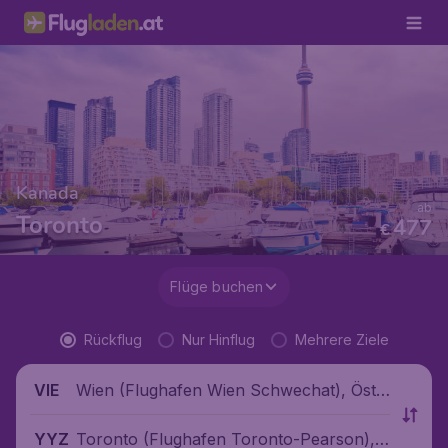
Kanada
ab
Toronto
477
€
Flüge buchen
Rückflug
Nur Hinflug
Mehrere Ziele
Wien (Flughafen Wien Schwechat), Öste
VIE
rreich
Toronto (Flughafen Toronto-Pearson),
YYZ