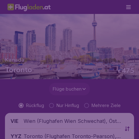
Kanada
ab
Toronto
475
€
Flüge buchen
Rückflug
Nur Hinflug
Mehrere Ziele
Wien (Flughafen Wien Schwechat), Öste
VIE
rreich
Toronto (Flughafen Toronto-Pearson),
YYZ