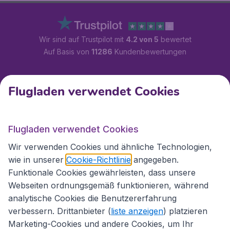
Wir sind auf Trustpilot mit
4.2 von 5
bewertet
Auf Basis von
11286
Kundenbewertungen
Kundenservice
Flugladen verwendet Cookies
Flugladen.at
Flugladen verwendet Cookies
Wir verwenden Cookies und ähnliche Technologien,
wie in unserer
Cookie-Richtlinie
angegeben.
Internationale Webseiten
Funktionale Cookies gewährleisten, dass unsere
Webseiten ordnungsgemäß funktionieren, während
analytische Cookies die Benutzererfahrung
verbessern. Drittanbieter (
liste anzeigen
) platzieren
Marketing-Cookies und andere Cookies, um Ihr