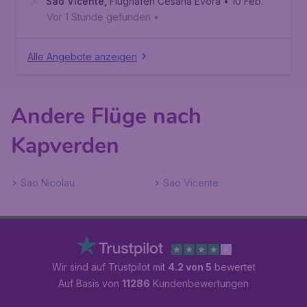
Sao Vicente
,
Flughafen Cesária Évora
• 10 Feb.
Vor 1 Stunde gefunden
•
Alle Angebote anzeigen
Andere Flüge nach
Kapverden
Sao Nicolau
Sao Vicente
Wir sind auf Trustpilot mit
4.2 von 5
bewertet
Auf Basis von
11286
Kundenbewertungen