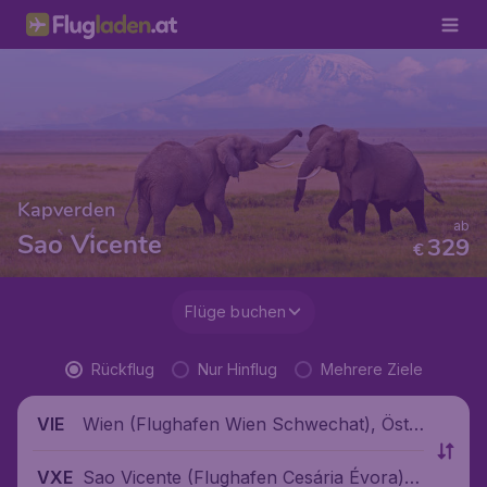
Kapverden
ab
Sao Vicente
329
€
Flüge buchen
Rückflug
Nur Hinflug
Mehrere Ziele
Wien (Flughafen Wien Schwechat), Öste
VIE
rreich
Sao Vicente (Flughafen Cesária Évora),
VXE