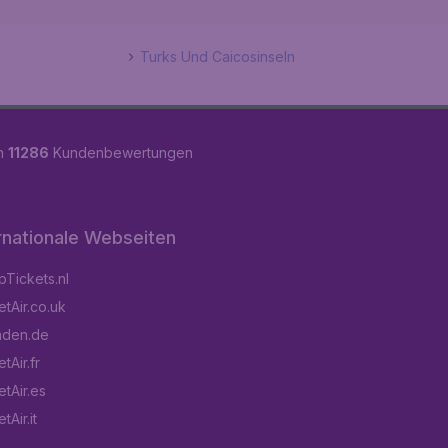
Turks Und Caicosinseln
on
11286
Kundenbewertungen
rnationale Webseiten
Tickets.nl
tAir.co.uk
aden.de
tAir.fr
tAir.es
Air.it