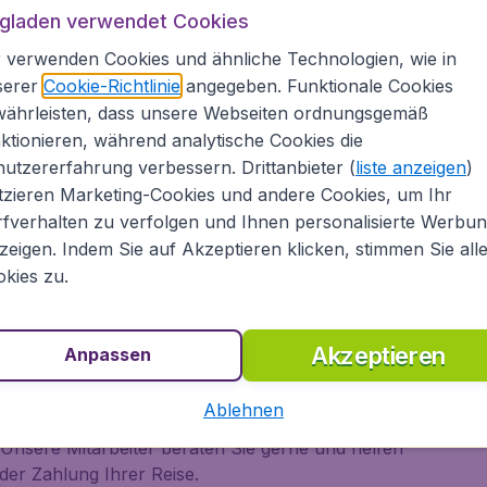
A
ugladen verwendet Cookies
mit Flugladen.at
 verwenden Cookies und ähnliche Technologien, wie in
serer
Cookie-Richtlinie
angegeben. Funktionale Cookies
währleisten, dass unsere Webseiten ordnungsgemäß
Martin. Beachten Sie unser umfangreiches Angebot an
ktionieren, während analytische Cookies die
zu anderen internationalen Destinationen.
utzererfahrung verbessern. Drittanbieter (
liste anzeigen
)
hl an Flugpreisen von vielen bekannten
tzieren Marketing-Cookies und andere Cookies, um Ihr
yanAir unf Air Berlin, aber auch von vielen
fverhalten zu verfolgen und Ihnen personalisierte Werbu
 British Airways, Lufthansa, SWISS oder KLM. In
zeigen. Indem Sie auf Akzeptieren klicken, stimmen Sie all
und in einem Überblick unsere günstigsten
kies zu.
Flüge nach Saint Martin schnell und bequem online
aus Ihrem Reisebudget!
Akzeptieren
ugtickets
Anpassen
Ablehnen
ge Flüge, sondern auch günstige Hotels und Mietwagen
 Unsere Mitarbeiter beraten Sie gerne und helfen
er Zahlung Ihrer Reise.