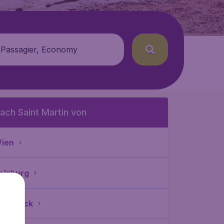
 Passagier, Economy
ach Saint Martin von
ien
alzburg
nnsbruck