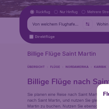
Flugtyp
Rückflug
Nur Hinflug
Mehrere Str
Abflug von
Wohin
Direktflüge
Billige Flüge Saint Martin
ÜBERSICHT
FLÜGE
NORDAMERIKA
KARIBIK
Billige Flüge nach Sain
Fl
Sie planen eine Reise nach Saint Martin? Bitt
nach Saint Martin, und nutzen Sie gleich die
Martin zu buchen. Nutzen Sie ebenso unsere