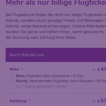
Mehr als nur billige Flugticke
Bei Flugladen.at finden Sie nicht nur billige Flugtickets 
Nairobi, sondern auch günstige Hotels und Mietwagen i
Nairobi, sowie Reiseversicherungen. Unsere Mitarbeiter
beraten Sie gerne und helfen Ihnen, wenn gewünscht, 
der Buchung oder Zahlung Ihrer Reise.
Nach Nairobi von
4
Wien
€
ab
Wien
,
Flughafen Wien Schwechat
• 01 Dez.
Nairobi
,
Internationaler Flughafen Jomo Kenyatta
• 09 De
Vor 1 Stunde gefunden
•
Saudia
5
Salzburg
€
ab