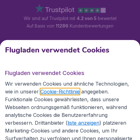
Wir sind auf Trustpilot mit
4.2 von 5
bewertet
Auf Basis von
11286
Kundenbewertungen
Kundenservice
Flugladen verwendet Cookies
Flugladen.at
Flugladen verwendet Cookies
Wir verwenden Cookies und ähnliche Technologien,
wie in unserer
Cookie-Richtlinie
angegeben.
Internationale Webseiten
Funktionale Cookies gewährleisten, dass unsere
Webseiten ordnungsgemäß funktionieren, während
analytische Cookies die Benutzererfahrung
verbessern. Drittanbieter (
liste anzeigen
) platzieren
Marketing-Cookies und andere Cookies, um Ihr
Surfverhalten zu verfolgen und Ihnen personalisierte