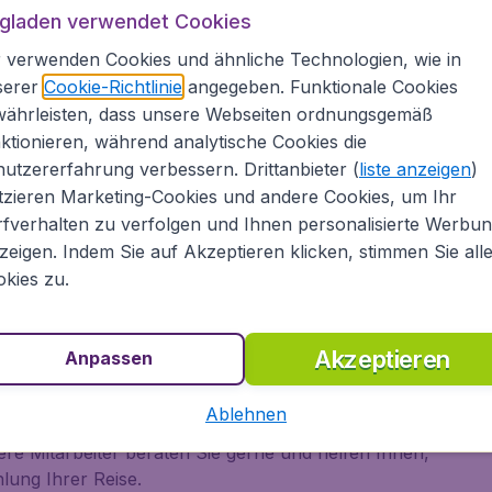
A
ugladen verwendet Cookies
lugladen.at
 verwenden Cookies und ähnliche Technologien, wie in
serer
Cookie-Richtlinie
angegeben. Funktionale Cookies
währleisten, dass unsere Webseiten ordnungsgemäß
u. Beachten Sie unser umfangreiches Angebot an
ktionieren, während analytische Cookies die
zu anderen internationalen Destinationen.
utzererfahrung verbessern. Drittanbieter (
liste anzeigen
)
hl an Flugpreisen von vielen bekannten
tzieren Marketing-Cookies und andere Cookies, um Ihr
yanAir unf Air Berlin, aber auch von vielen
fverhalten zu verfolgen und Ihnen personalisierte Werbu
 British Airways, Lufthansa, SWISS oder KLM. In
zeigen. Indem Sie auf Akzeptieren klicken, stimmen Sie all
und in einem Überblick unsere günstigsten
kies zu.
 Flüge nach Maseru schnell und bequem online
aus Ihrem Reisebudget!
Akzeptieren
ugtickets
Anpassen
Ablehnen
ge Flüge, sondern auch günstige Hotels und Mietwagen
re Mitarbeiter beraten Sie gerne und helfen Ihnen,
ung Ihrer Reise.