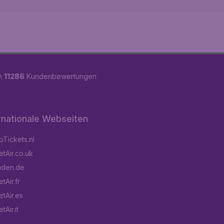
on
11286
Kundenbewertungen
rnationale Webseiten
Tickets.nl
tAir.co.uk
aden.de
tAir.fr
tAir.es
Air.it