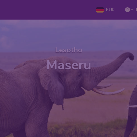
EUR
Hil
Lesotho
Maseru