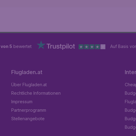
 von 5
bewertet
Auf Basis v
Flugladen.at
Inte
Über Flugladen.at
Cheap
Rechtliche Informationen
Budge
Impressum
Flugl
Partnerprogramm
Budge
Stellenangebote
Budge
Budget