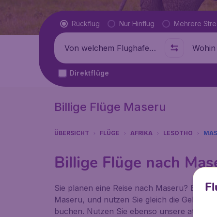
Flugtyp
Rückflug
Nur Hinflug
Mehrere Str
Abflug von
Wohin
Direktflüge
Billige Flüge Maseru
ÜBERSICHT
FLÜGE
AFRIKA
LESOTHO
MAS
Billige Flüge nach Mas
Fl
Sie planen eine Reise nach Maseru? Bitte inf
Maseru, und nutzen Sie gleich die Gelegenhe
buchen. Nutzen Sie ebenso unsere attraktiv