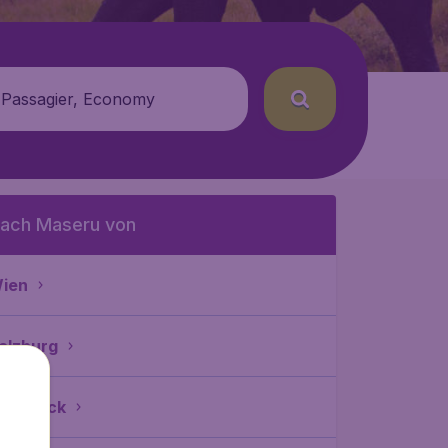
 Passagier, Economy
ach Maseru von
ien
alzburg
nnsbruck