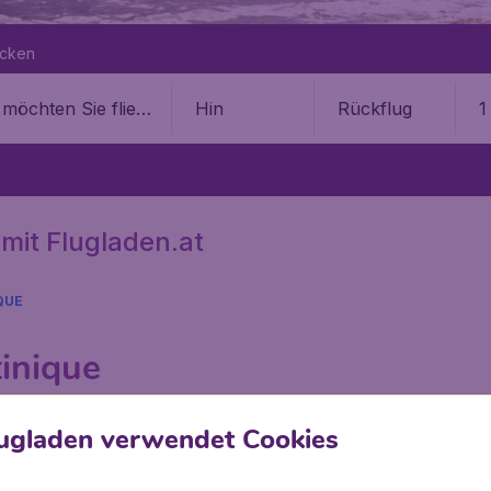
ecken
Hin
Rückflug
1
 mit Flugladen.at
QUE
tinique
 informieren Sie sich hier über einen billigen Flug nach Mar
ugladen verwendet Cookies
Martinique zu buchen. Nutzen Sie ebenso unsere attraktive