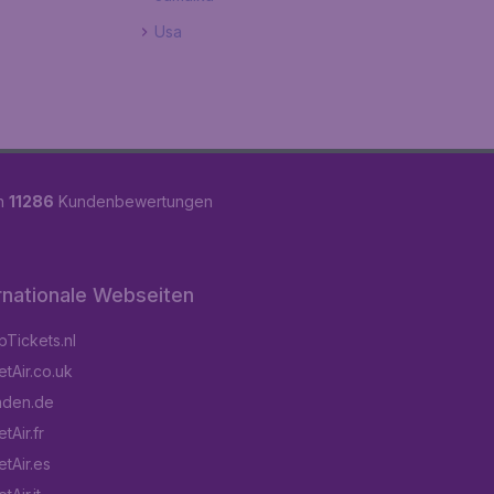
Usa
on
11286
Kundenbewertungen
rnationale Webseiten
Tickets.nl
tAir.co.uk
aden.de
tAir.fr
tAir.es