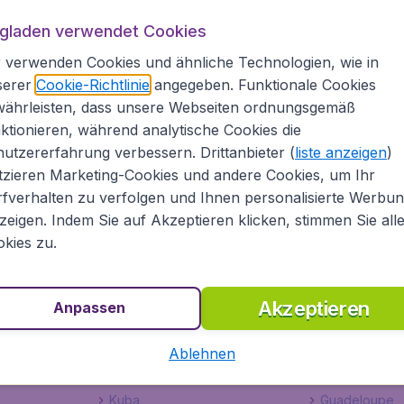
aden.at
ugladen verwendet Cookies
 verwenden Cookies und ähnliche Technologien, wie in
ique. Beachten Sie unser umfangreiches Angebot an Flügen.
serer
Cookie-Richtlinie
angegeben. Funktionale Cookies
laden.at bietet Ihnen eine große Auswahl an Flugpreisen von
währleisten, dass unsere Webseiten ordnungsgemäß
n vielen Linienfluggesellschaften wie z.B. British Airways, 
ktionieren, während analytische Cookies die
und in einem Überblick unsere günstigsten Flugpreise und
utzererfahrung verbessern. Drittanbieter (
liste anzeigen
)
en. Mit Flugladen.at machen Sie mehr aus Ihrem Reisebudg
tzieren Marketing-Cookies und andere Cookies, um Ihr
fverhalten zu verfolgen und Ihnen personalisierte Werbu
ugtickets
zeigen. Indem Sie auf Akzeptieren klicken, stimmen Sie all
kies zu.
e Flugtickets nach Martinique, sondern auch günstige Hotels
raten Sie gerne und helfen Ihnen, wenn gewünscht, bei de
Akzeptieren
Anpassen
damerika
Ablehnen
Kuba
Guadeloupe