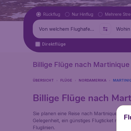
Flugtyp
Rückflug
Nur Hinflug
Mehrere Str
Abflug von
Wohin
Direktflüge
Billige Flüge nach Martinique
ÜBERSICHT
FLÜGE
NORDAMERIKA
MARTINI
Billige Flüge nach Mar
Sie planen eine Reise nach Martinique? Bitte
Fl
Gelegenheit, ein günstiges Flugticket nach 
Fluglinien.