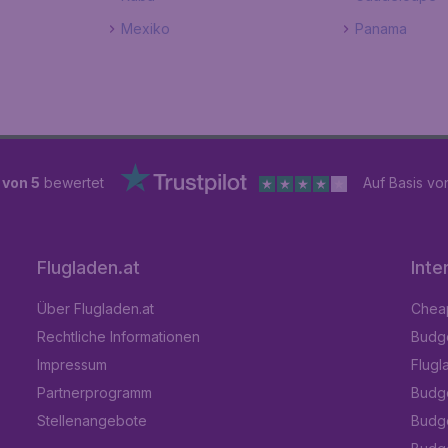
Mexiko
Panama
 von 5
bewertet
Auf Basis v
Flugladen.at
Inte
Über Flugladen.at
Cheap
Rechtliche Informationen
Budge
Impressum
Flugl
Partnerprogramm
Budge
Stellenangebote
Budge