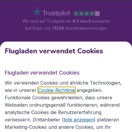
Wir sind auf Trustpilot mit
4.2 von 5
bewertet
Auf Basis von
11286
Kundenbewertungen
Kundenservice
Flugladen verwendet Cookies
Flugladen.at
Flugladen verwendet Cookies
Wir verwenden Cookies und ähnliche Technologien,
wie in unserer
Cookie-Richtlinie
angegeben.
Internationale Webseiten
Funktionale Cookies gewährleisten, dass unsere
Webseiten ordnungsgemäß funktionieren, während
analytische Cookies die Benutzererfahrung
verbessern. Drittanbieter (
liste anzeigen
) platzieren
Marketing-Cookies und andere Cookies, um Ihr