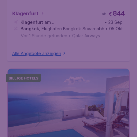
844
Klagenfurt
€
ab
Klagenfurt am
• 23 Sep.
Wörthersee
Bangkok
,
Flughafen Bangkok-Suvarnabhumi
,
Flughafen Klagenfurt
• 05 Okt.
Vor 1 Stunde gefunden
•
Qatar Airways
Alle Angebote anzeigen
BILLIGE HOTELS