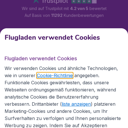
Wir sind auf Trustpilot mit
4.2 von 5
bewertet
Auf Basis von
11292
Kundenbewertungen
Kundenservice
Flugladen verwendet Cookies
Flugladen.at
Flugladen verwendet Cookies
Wir verwenden Cookies und ähnliche Technologien,
wie in unserer
Cookie-Richtlinie
angegeben.
Internationale Webseiten
Funktionale Cookies gewährleisten, dass unsere
Webseiten ordnungsgemäß funktionieren, während
analytische Cookies die Benutzererfahrung
verbessern. Drittanbieter (
liste anzeigen
) platzieren
Marketing-Cookies und andere Cookies, um Ihr
Surfverhalten zu verfolgen und Ihnen personalisierte
Werbung zu zeigen. Indem Sie auf Akzeptieren