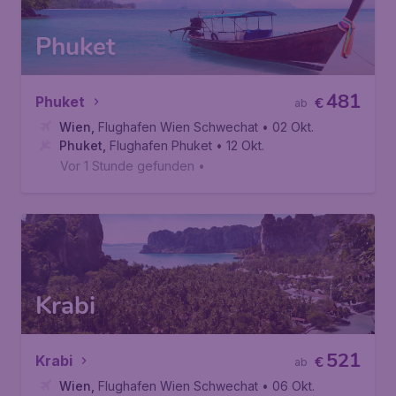
Phuket
481
Phuket
€
ab
Wien
,
Flughafen Wien Schwechat
• 02 Okt.
Phuket
,
Flughafen Phuket
• 12 Okt.
Vor 1 Stunde gefunden
•
Krabi
521
Krabi
€
ab
Wien
,
Flughafen Wien Schwechat
• 06 Okt.