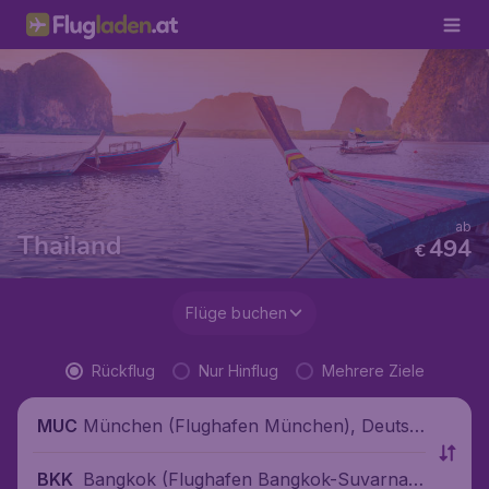
ab
Thailand
494
€
Flüge buchen
Rückflug
Nur Hinflug
Mehrere Ziele
München (Flughafen München), Deutsc
MUC
hland
Bangkok (Flughafen Bangkok-Suvarnab
BKK