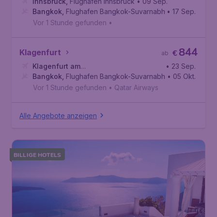
Innsbruck
,
Flughafen Innsbruck
• 09 Sep.
Bangkok
,
Flughafen Bangkok-Suvarnabhumi
• 17 Sep.
Vor 1 Stunde gefunden
•
844
Klagenfurt
€
ab
Klagenfurt am
• 23 Sep.
Wörthersee
Bangkok
,
Flughafen Bangkok-Suvarnabhumi
,
Flughafen Klagenfurt
• 05 Okt.
Vor 1 Stunde gefunden
•
Qatar Airways
Alle Angebote anzeigen
BILLIGE HOTELS