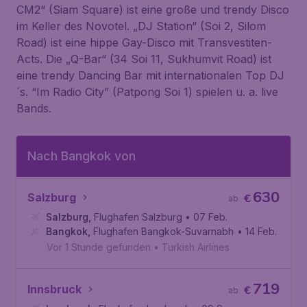
CM2“ (Siam Square) ist eine große und trendy Disco
im Keller des Novotel. „DJ Station“ (Soi 2, Silom
Road) ist eine hippe Gay-Disco mit Transvestiten-
Acts. Die „Q-Bar“ (34 Soi 11, Sukhumvit Road) ist
eine trendy Dancing Bar mit internationalen Top DJ
´s. “Im Radio City” (Patpong Soi 1) spielen u. a. live
Bands.
Nach Bangkok von
630
Salzburg
€
ab
Salzburg
,
Flughafen Salzburg
• 07 Feb.
Bangkok
,
Flughafen Bangkok-Suvarnabhumi
• 14 Feb.
Vor 1 Stunde gefunden
•
Turkish Airlines
719
Innsbruck
€
ab