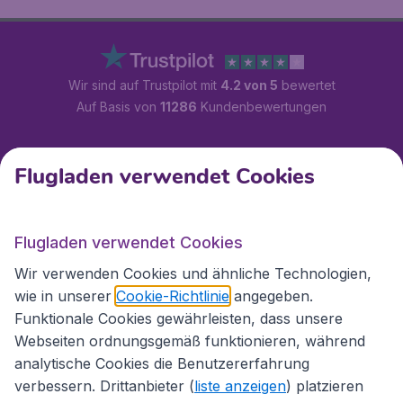
Wir sind auf Trustpilot mit
4.2 von 5
bewertet
Auf Basis von
11286
Kundenbewertungen
Kundenservice
Flugladen verwendet Cookies
Flugladen.at
Flugladen verwendet Cookies
Wir verwenden Cookies und ähnliche Technologien,
wie in unserer
Cookie-Richtlinie
angegeben.
Internationale Webseiten
Funktionale Cookies gewährleisten, dass unsere
Webseiten ordnungsgemäß funktionieren, während
analytische Cookies die Benutzererfahrung
verbessern. Drittanbieter (
liste anzeigen
) platzieren