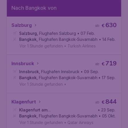
Nach Bangkok von
630
Salzburg
€
ab
Salzburg
,
Flughafen Salzburg
• 07 Feb.
Bangkok
,
Flughafen Bangkok-Suvarnabhumi
• 14 Feb.
Vor 1 Stunde gefunden
•
Turkish Airlines
719
Innsbruck
€
ab
Innsbruck
,
Flughafen Innsbruck
• 09 Sep.
Bangkok
,
Flughafen Bangkok-Suvarnabhumi
• 17 Sep.
Vor 1 Stunde gefunden
•
844
Klagenfurt
€
ab
Klagenfurt am
• 23 Sep.
Wörthersee
Bangkok
,
Flughafen Bangkok-Suvarnabhumi
,
Flughafen Klagenfurt
• 05 Okt.
Vor 1 Stunde gefunden
•
Qatar Airways