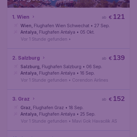
121
1. Wien
€
ab
Wien
,
Flughafen Wien Schwechat
• 27 Sep.
Antalya
,
Flughafen Antalya
• 05 Okt.
Vor 1 Stunde gefunden
•
139
2. Salzburg
€
ab
Salzburg
,
Flughafen Salzburg
• 06 Sep.
Antalya
,
Flughafen Antalya
• 16 Sep.
Vor 1 Stunde gefunden
•
Corendon Airlines
152
3. Graz
€
ab
Graz
,
Flughafen Graz
• 18 Sep.
Antalya
,
Flughafen Antalya
• 25 Sep.
Vor 1 Stunde gefunden
•
Mavi Gok Havacilik AS