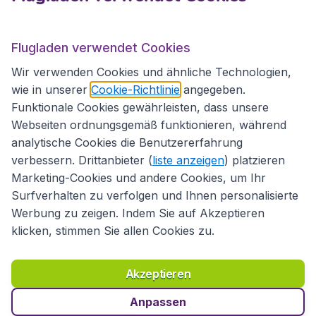
Flugladen.at
Flugladen verwendet Cookies
Wir verwenden Cookies und ähnliche Technologien,
wie in unserer
Cookie-Richtlinie
angegeben.
Internationale Webseiten
Funktionale Cookies gewährleisten, dass unsere
Webseiten ordnungsgemäß funktionieren, während
analytische Cookies die Benutzererfahrung
verbessern. Drittanbieter (
liste anzeigen
) platzieren
Marketing-Cookies und andere Cookies, um Ihr
Surfverhalten zu verfolgen und Ihnen personalisierte
Werbung zu zeigen. Indem Sie auf Akzeptieren
klicken, stimmen Sie allen Cookies zu.
Erklärung zur Zugänglichkeit
Richtlinien und Bedingungen
Haftungsausschluss
Akzeptieren
Datenschutzerklärung
Cookies
Copyright © 2026
Anpassen