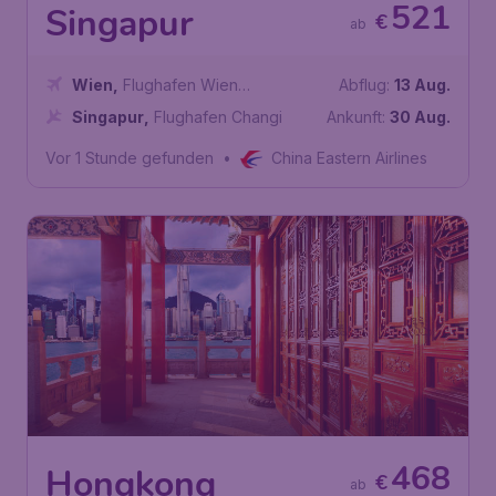
521
Singapur
€
ab
Wien
,
Flughafen Wien
Abflug:
13 Aug.
Schwechat
Singapur
,
Flughafen Changi
Ankunft:
30 Aug.
Vor 1 Stunde gefunden
•
China Eastern Airlines
468
Hongkong
€
ab