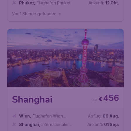
Phuket
,
Flughafen Phuket
Ankunft:
12 Okt.
Vor 1 Stunde gefunden
•
456
Shanghai
€
ab
Wien
,
Flughafen Wien
Abflug:
09 Aug.
Schwechat
Shanghai
,
Internationaler
Ankunft:
01 Sep.
Flughafen Pudong