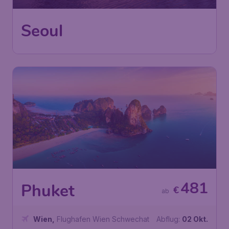
Wien
,
Flughafen Wien
Abflug:
22 Sep.
Schwechat
Seoul
,
Flughafen Incheon
Ankunft:
30 Sep.
Vor 1 Stunde gefunden
•
Etihad Airways
481
Phuket
€
ab
Wien
,
Flughafen Wien Schwechat
Abflug:
02 Okt.