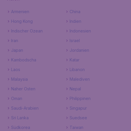
Armenien
China
Hong Kong
Indien
Indischer Ozean
Indonesien
Iran
Israel
Japan
Jordanien
Kambodscha
Katar
Laos
Libanon
Malaysia
Malediven
Naher Osten
Nepal
Oman
Philippinen
Saudi-Arabien
Singapur
Sri Lanka
Suedsee
Südkorea
Taiwan