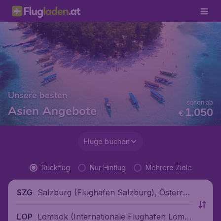
Unsere besten
schon ab
Asien Angebote
1.050
€
Flüge buchen
Rückflug
Nur Hinflug
Mehrere Ziele
Salzburg (Flughafen Salzburg), Österrei
SZG
ch
Lombok (Internationale Flughafen Lomb
LOP