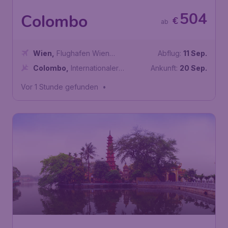
504
Colombo
€
ab
Wien
,
Flughafen Wien
Abflug:
11 Sep.
Schwechat
Colombo
,
Internationaler
Ankunft:
20 Sep.
Flughafen Bandaranaike
Vor 1 Stunde gefunden
•