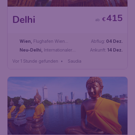
415
Delhi
€
ab
Wien
,
Flughafen Wien
Abflug:
04 Dez.
Schwechat
Neu-Delhi
,
Internationaler
Ankunft:
14 Dez.
Flughafen Indira Gandhi
Vor 1 Stunde gefunden
•
Saudia