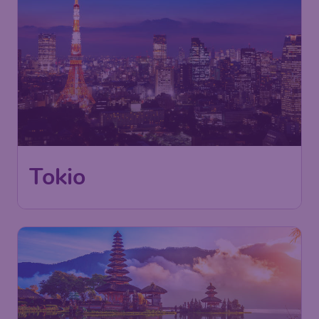
645
Tokio
€
ab
Wien
,
Flughafen Wien Schwechat
Abflug:
05 Okt.
Tokio
,
Flughafen Tokio-Haneda
Ankunft:
16 Okt.
Vor 1 Stunde gefunden
•