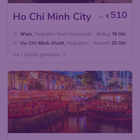
510
Ho Chi Minh City
€
ab
Wien
,
Flughafen Wien Schwechat
Abflug:
16 Okt.
Ho-Chi-Minh-Stadt
,
Flughafen
Ankunft:
25 Okt.
Tan-Son-Nhat
Vor 1 Stunde gefunden
•