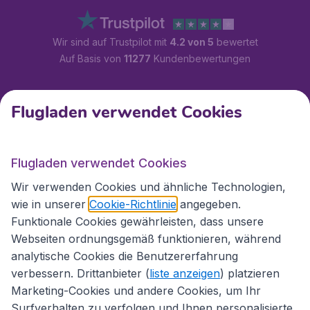
Wir sind auf Trustpilot mit
4.2 von 5
bewertet
Auf Basis von
11277
Kundenbewertungen
Kundenservice
Flugladen verwendet Cookies
Flugladen.at
Flugladen verwendet Cookies
Wir verwenden Cookies und ähnliche Technologien,
wie in unserer
Cookie-Richtlinie
angegeben.
Internationale Webseiten
Funktionale Cookies gewährleisten, dass unsere
Webseiten ordnungsgemäß funktionieren, während
analytische Cookies die Benutzererfahrung
verbessern. Drittanbieter (
liste anzeigen
) platzieren
Marketing-Cookies und andere Cookies, um Ihr
Surfverhalten zu verfolgen und Ihnen personalisierte