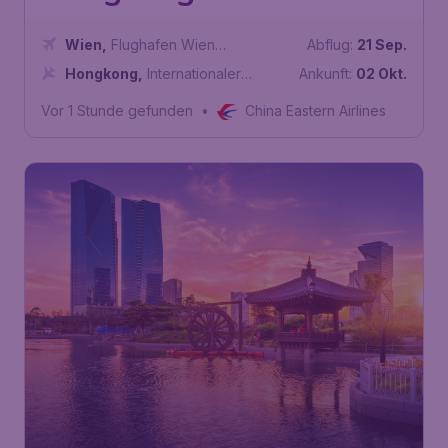
Wien
,
Flughafen Wien
Abflug:
21 Sep.
Schwechat
Hongkong
,
Internationaler
Ankunft:
02 Okt.
Flughafen Hongkong
Vor 1 Stunde gefunden
•
China Eastern Airlines
415
Seoul
€
ab