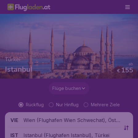
Türkei
ab
Istanbul
155
€
Flüge buchen
Rückflug
Nur Hinflug
Mehrere Ziele
Wien (Flughafen Wien Schwechat), Öste
VIE
rreich
Istanbul (Flughafen Istanbul), Türkei
IST