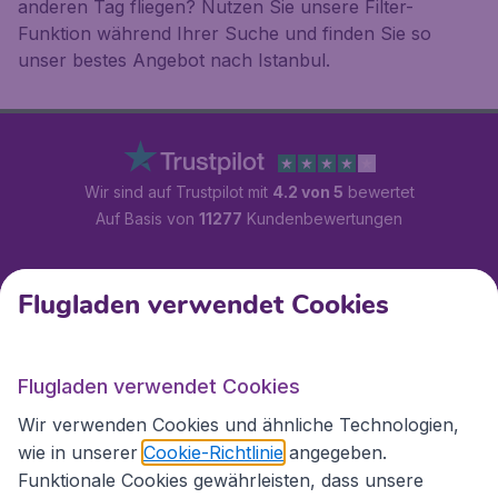
anderen Tag fliegen? Nutzen Sie unsere Filter-
Funktion während Ihrer Suche und finden Sie so
unser bestes Angebot nach Istanbul.
Wir sind auf Trustpilot mit
4.2 von 5
bewertet
Auf Basis von
11277
Kundenbewertungen
Kundenservice
Flugladen verwendet Cookies
Flugladen.at
Flugladen verwendet Cookies
Wir verwenden Cookies und ähnliche Technologien,
wie in unserer
Cookie-Richtlinie
angegeben.
Internationale Webseiten
Funktionale Cookies gewährleisten, dass unsere