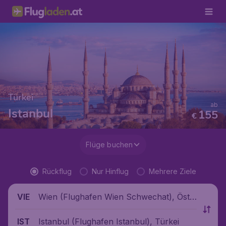
Türkei
ab
Istanbul
155
€
Flüge buchen
Rückflug
Nur Hinflug
Mehrere Ziele
Wien (Flughafen Wien Schwechat), Öste
VIE
rreich
Istanbul (Flughafen Istanbul), Türkei
IST