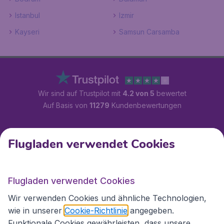
Istanbul
Izmir
Kayseri
Samsun Carsamba
Wir sind auf Trustpilot mit
4.2 von 5
bewertet
Auf Basis von
11279
Kundenbewertungen
Kundenservice
Flugladen verwendet Cookies
Flugladen.at
Flugladen verwendet Cookies
Wir verwenden Cookies und ähnliche Technologien,
wie in unserer
Cookie-Richtlinie
angegeben.
Internationale Webseiten
Funktionale Cookies gewährleisten, dass unsere