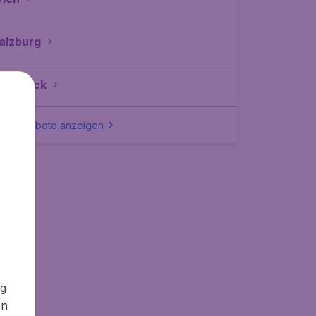
alzburg
nnsbruck
lle Angebote anzeigen
ng
en