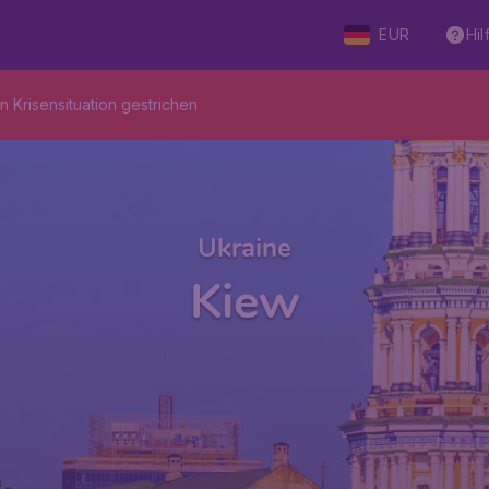
EUR
Hil
n Krisensituation gestrichen
Ukraine
Kiew