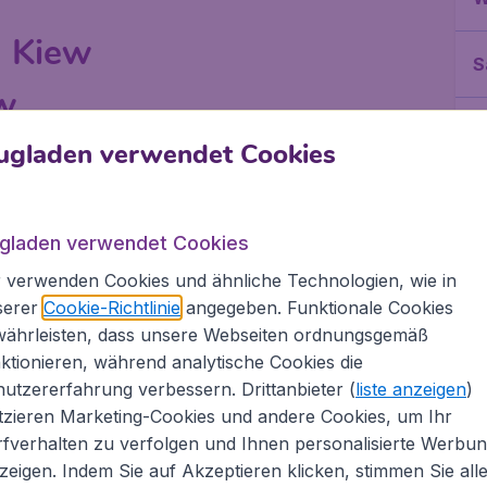
n Kiew
S
w
I
ugladen verwendet Cookies
einen Besuch wert sind. Zum UNESCO Weltkulturerbe
r. Der Klosterkomplex liegt am Ufer des Dnepr und
A
x befinden sich viele Kirchen und Museen sowie
 für Touristen zugänglich.
ugladen verwendet Cookies
 verwenden Cookies und ähnliche Technologien, wie in
serer
Cookie-Richtlinie
angegeben. Funktionale Cookies
währleisten, dass unsere Webseiten ordnungsgemäß
ht verpassen sollte, ist die Sophienkathedrale. Sie
ktionieren, während analytische Cookies die
ählt zu einem bedeutenden Bauwerk der christlichen
utzererfahrung verbessern. Drittanbieter (
liste anzeigen
)
dert erbaut und bis heute mehrmals teilweise
tzieren Marketing-Cookies und andere Cookies, um Ihr
ie Außenfassade mit ihren grünen Dächern, auch
fverhalten zu verfolgen und Ihnen personalisierte Werbu
en geben ein äußerst interessantes Bild ab.
zeigen. Indem Sie auf Akzeptieren klicken, stimmen Sie all