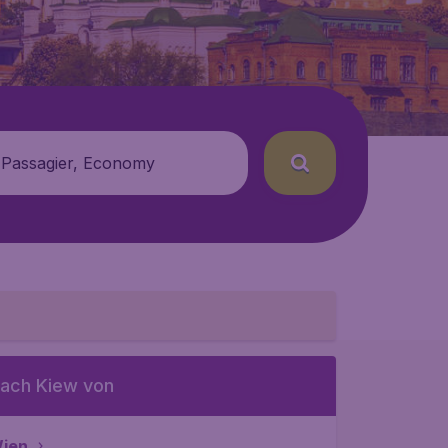
 Passagier, Economy
ach Kiew von
ien