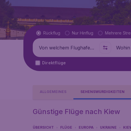
Flugtyp
Rückflug
Nur Hinflug
Mehrere Str
Abflug von
Wohin
Direktflüge
ALLGEMEINES
SEHENSWÜRDIGKEITEN
Günstige Flüge nach Kiew
ÜBERSICHT
FLÜGE
EUROPA
UKRAINE
KIE