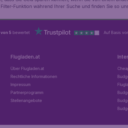
Filter-Funktion während Ihrer Suche und finden Sie so un
 von 5
bewertet
Auf Basis v
Flugladen.at
Inte
Über Flugladen.at
Cheap
Rechtliche Informationen
Budge
Impressum
Flugl
Partnerprogramm
Budge
Stellenangebote
Budge
Budget