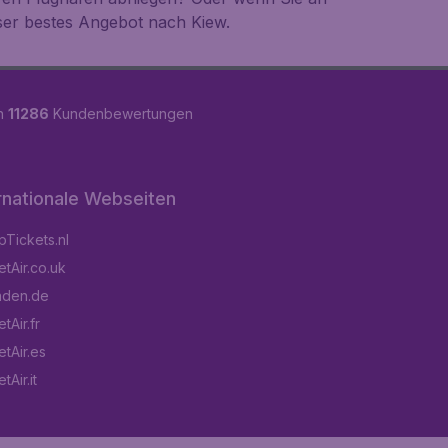
ser bestes Angebot nach Kiew.
on
11286
Kundenbewertungen
rnationale Webseiten
Tickets.nl
tAir.co.uk
aden.de
tAir.fr
tAir.es
Air.it