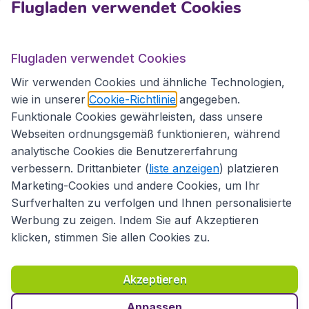
Kundenservice
Flugladen verwendet Cookies
Flugladen.at
Flugladen verwendet Cookies
Wir verwenden Cookies und ähnliche Technologien,
wie in unserer
Cookie-Richtlinie
angegeben.
Internationale Webseiten
Funktionale Cookies gewährleisten, dass unsere
Webseiten ordnungsgemäß funktionieren, während
analytische Cookies die Benutzererfahrung
verbessern. Drittanbieter (
liste anzeigen
) platzieren
Marketing-Cookies und andere Cookies, um Ihr
Surfverhalten zu verfolgen und Ihnen personalisierte
Werbung zu zeigen. Indem Sie auf Akzeptieren
klicken, stimmen Sie allen Cookies zu.
Erklärung zur Zugänglichkeit
Richtlinien und Bedingungen
Haftungsausschluss
Akzeptieren
Datenschutzerklärung
Cookies
Copyright © 2026
Anpassen