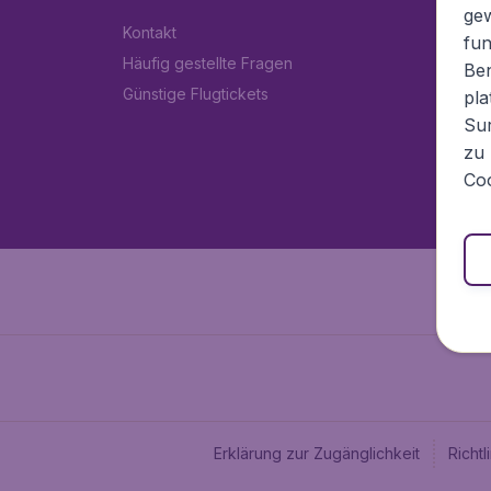
ge
Kontakt
fun
Häufig gestellte Fragen
Ben
Günstige Flugtickets
pla
Sur
zu 
Coo
Erklärung zur Zugänglichkeit
Richt