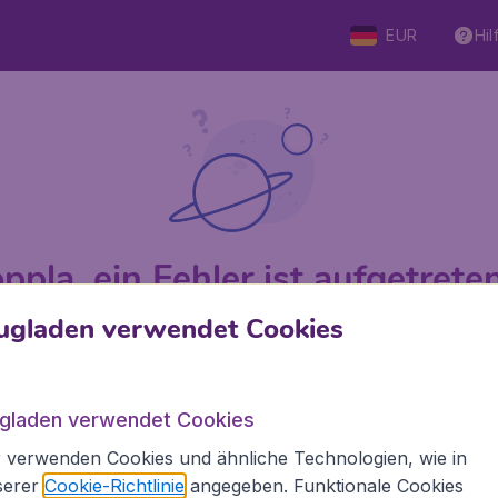
EUR
Hil
ppla, ein Fehler ist aufgetreten 
ugladen verwendet Cookies
 von 5
bewertet
Auf Basis v
ugladen verwendet Cookies
 verwenden Cookies und ähnliche Technologien, wie in
Flugladen.at
Inte
serer
Cookie-Richtlinie
angegeben. Funktionale Cookies