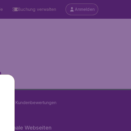
fe
Buchung verwalten
Anmelden
...
on
11279
Kundenbewertungen
rnationale Webseiten