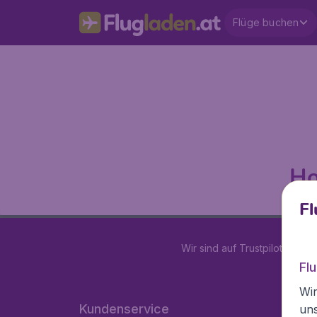
Flüge buchen
Ho
Fl
Wir sind auf Trustpilot mit
4.2
Fl
Wir
Kundenservice
un