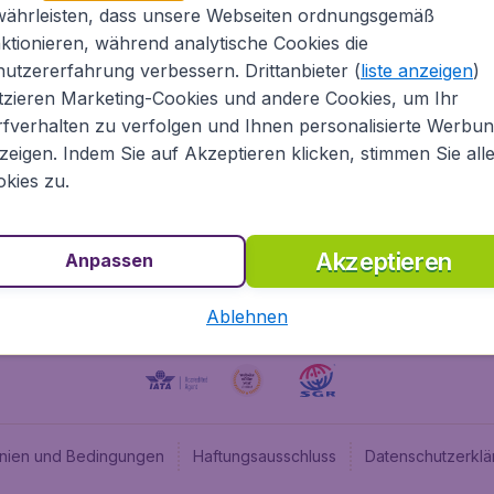
währleisten, dass unsere Webseiten ordnungsgemäß
Über Flugladen.at
Cheap
ktionieren, während analytische Cookies die
Rechtliche Informationen
Budge
utzererfahrung verbessern. Drittanbieter (
liste anzeigen
)
Impressum
Flugl
tzieren Marketing-Cookies und andere Cookies, um Ihr
fverhalten zu verfolgen und Ihnen personalisierte Werbu
Partnerprogramm
Budge
zeigen. Indem Sie auf Akzeptieren klicken, stimmen Sie all
Stellenangebote
Budge
kies zu.
Budget
Akzeptieren
Anpassen
Ablehnen
linien und Bedingungen
Haftungsausschluss
Datenschutzerklä