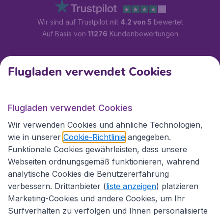
Wir sind auf Trustpilot mit
4.2 von 5
bewertet
Auf Basis von
11276
Kundenbewertungen
Kundenservice
Flugladen verwendet Cookies
Flugladen.at
Flugladen verwendet Cookies
Wir verwenden Cookies und ähnliche Technologien,
wie in unserer
Cookie-Richtlinie
angegeben.
Internationale Webseiten
Funktionale Cookies gewährleisten, dass unsere
Webseiten ordnungsgemäß funktionieren, während
analytische Cookies die Benutzererfahrung
verbessern. Drittanbieter (
liste anzeigen
) platzieren
Marketing-Cookies und andere Cookies, um Ihr
Surfverhalten zu verfolgen und Ihnen personalisierte