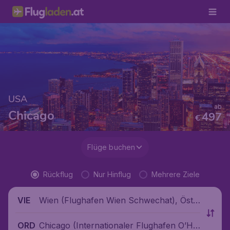
USA
ab
Chicago
497
€
Flüge buchen
Rückflug
Nur Hinflug
Mehrere Ziele
Wien (Flughafen Wien Schwechat), Öste
VIE
rreich
Chicago (Internationaler Flughafen O’Ha
ORD