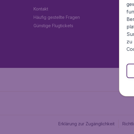
ge
Kontakt
fun
Häufig gestellte Fragen
Ben
Günstige Flugtickets
pla
Sur
zu 
Coo
Erklärung zur Zugänglichkeit
Richt