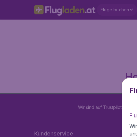
Flüge buchen
Ho
Fl
Wir sind auf Trustpilot mit
4.2
Fl
Wir
Kundenservice
un