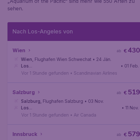
„Aquarium of the Pacific“ sind mehr wie 550 Arten zu
sehen.
Nach Los-Angeles von
430
Wien
€
ab
Wien
,
Flughafen Wien Schwechat
• 24 Jän.
Los
• 01 Feb.
Angeles
,
Internationaler Flughafen Los Angeles
Vor 1 Stunde gefunden
•
Scandinavian Airlines
519
Salzburg
€
ab
Salzburg
,
Flughafen Salzburg
• 03 Nov.
Los
• 11 Nov.
Angeles
,
Internationaler Flughafen Los Angeles
Vor 1 Stunde gefunden
•
Air Canada
579
Innsbruck
€
ab