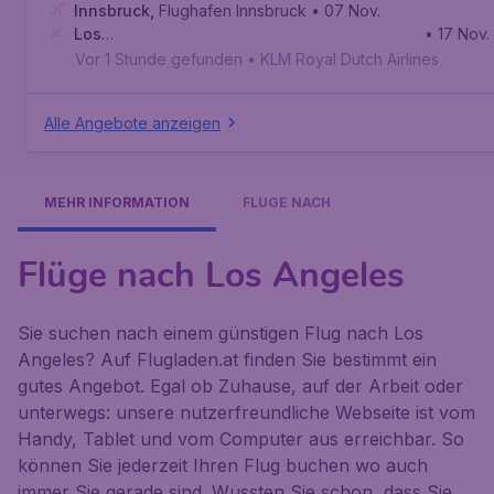
Innsbruck
,
Flughafen Innsbruck
• 07 Nov.
Los
• 17 Nov.
Angeles
,
Internationaler Flughafen Los Angeles
Vor 1 Stunde gefunden
•
KLM Royal Dutch Airlines
Alle Angebote anzeigen
MEHR INFORMATION
FLÜGE NACH
Flüge nach Los Angeles
Sie suchen nach einem günstigen Flug nach Los
Angeles? Auf Flugladen.at finden Sie bestimmt ein
gutes Angebot. Egal ob Zuhause, auf der Arbeit oder
unterwegs: unsere nutzerfreundliche Webseite ist vom
Handy, Tablet und vom Computer aus erreichbar. So
können Sie jederzeit Ihren Flug buchen wo auch
immer Sie gerade sind. Wussten Sie schon, dass Sie