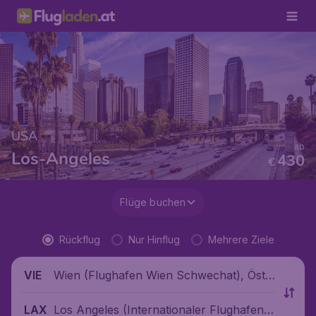
USA
ab
Los-Angeles
430
€
Flüge buchen
Rückflug
Nur Hinflug
Mehrere Ziele
Wien (Flughafen Wien Schwechat), Öste
VIE
rreich
Los Angeles (Internationaler Flughafen L
LAX