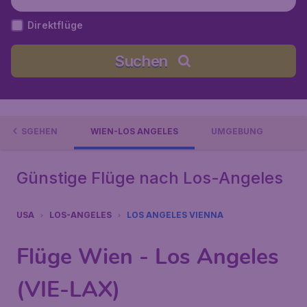
os Angeles), Vereinigte Staaten
Direktflüge
Suchen
ND AUSGEHEN
WIEN-LOS ANGELES
UMGEBUNG
Günstige Flüge nach Los-Angeles
USA
LOS-ANGELES
LOS ANGELES VIENNA
Flüge Wien - Los Angeles
(VIE-LAX)