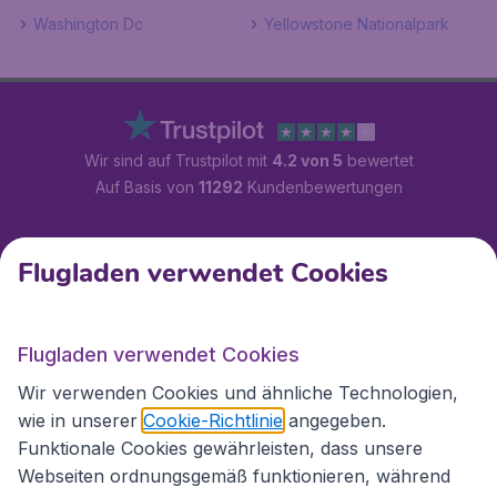
Washington Dc
Yellowstone Nationalpark
Wir sind auf Trustpilot mit
4.2 von 5
bewertet
Auf Basis von
11292
Kundenbewertungen
Kundenservice
Flugladen verwendet Cookies
Flugladen.at
Flugladen verwendet Cookies
Wir verwenden Cookies und ähnliche Technologien,
wie in unserer
Cookie-Richtlinie
angegeben.
Internationale Webseiten
Funktionale Cookies gewährleisten, dass unsere
Webseiten ordnungsgemäß funktionieren, während