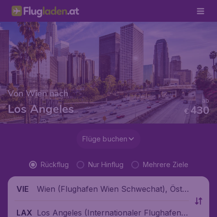
Von Wien nach
ab
Los Angeles
430
€
Flüge buchen
Rückflug
Nur Hinflug
Mehrere Ziele
Wien (Flughafen Wien Schwechat), Öste
VIE
rreich
Los Angeles (Internationaler Flughafen L
LAX