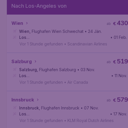
Nach Los-Angeles von
430
Wien
€
ab
Wien
,
Flughafen Wien Schwechat
• 24 Jän.
Los
• 01 Feb.
Angeles
,
Internationaler Flughafen Los Angeles
Vor 1 Stunde gefunden
•
Scandinavian Airlines
519
Salzburg
€
ab
Salzburg
,
Flughafen Salzburg
• 03 Nov.
Los
• 11 Nov.
Angeles
,
Internationaler Flughafen Los Angeles
Vor 1 Stunde gefunden
•
Air Canada
579
Innsbruck
€
ab
Innsbruck
,
Flughafen Innsbruck
• 07 Nov.
Los
• 17 Nov.
Angeles
,
Internationaler Flughafen Los Angeles
Vor 1 Stunde gefunden
•
KLM Royal Dutch Airlines