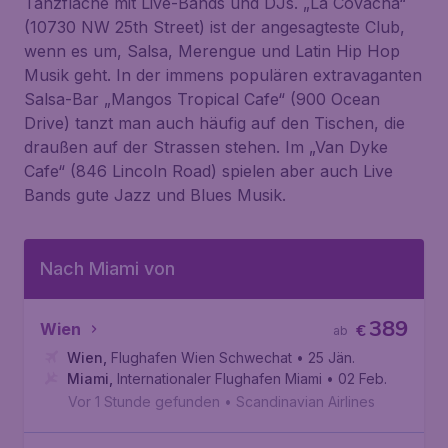
Tanzfläche mit Live-Bands und DJs. „La Covacha“
(10730 NW 25th Street) ist der angesagteste Club,
wenn es um, Salsa, Merengue und Latin Hip Hop
Musik geht. In der immens populären extravaganten
Salsa-Bar „Mangos Tropical Cafe“ (900 Ocean
Drive) tanzt man auch häufig auf den Tischen, die
draußen auf der Strassen stehen. Im „Van Dyke
Cafe“ (846 Lincoln Road) spielen aber auch Live
Bands gute Jazz und Blues Musik.
Nach Miami von
389
Wien
€
ab
Wien
,
Flughafen Wien Schwechat
• 25 Jän.
Miami
,
Internationaler Flughafen Miami
• 02 Feb.
Vor 1 Stunde gefunden
•
Scandinavian Airlines