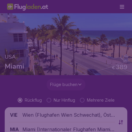
USA
ab
Miami
389
€
Flüge buchen
Rückflug
Nur Hinflug
Mehrere Ziele
Wien (Flughafen Wien Schwechat), Öste
VIE
rreich
Miami (Internationaler Flughafen Miami),
MIA