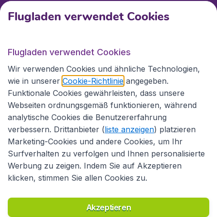
Kundenservice
Flugladen verwendet Cookies
Flugladen.at
Flugladen verwendet Cookies
Wir verwenden Cookies und ähnliche Technologien,
wie in unserer
Cookie-Richtlinie
angegeben.
Internationale Webseiten
Funktionale Cookies gewährleisten, dass unsere
Webseiten ordnungsgemäß funktionieren, während
analytische Cookies die Benutzererfahrung
verbessern. Drittanbieter (
liste anzeigen
) platzieren
Marketing-Cookies und andere Cookies, um Ihr
Surfverhalten zu verfolgen und Ihnen personalisierte
Werbung zu zeigen. Indem Sie auf Akzeptieren
klicken, stimmen Sie allen Cookies zu.
Erklärung zur Zugänglichkeit
Richtlinien und Bedingungen
Haftungsausschluss
Akzeptieren
Datenschutzerklärung
Cookies
Copyright © 2026