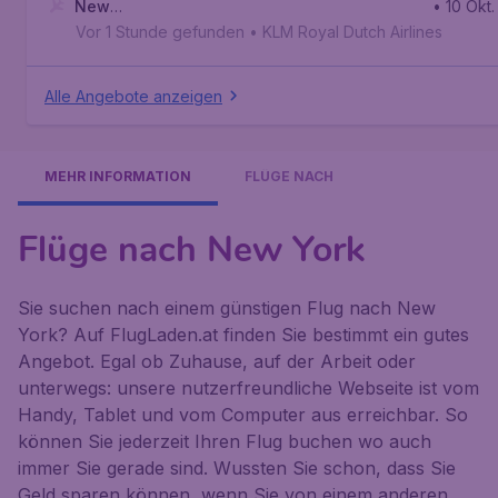
New
• 10 Okt.
York
,
Internationaler Flughafen John F. Kennedy
Vor 1 Stunde gefunden
•
KLM Royal Dutch Airlines
Alle Angebote anzeigen
MEHR INFORMATION
FLÜGE NACH
Flüge nach New York
Sie suchen nach einem günstigen Flug nach New
York? Auf FlugLaden.at finden Sie bestimmt ein gutes
Angebot. Egal ob Zuhause, auf der Arbeit oder
unterwegs: unsere nutzerfreundliche Webseite ist vom
Handy, Tablet und vom Computer aus erreichbar. So
können Sie jederzeit Ihren Flug buchen wo auch
immer Sie gerade sind. Wussten Sie schon, dass Sie
Geld sparen können, wenn Sie von einem anderen