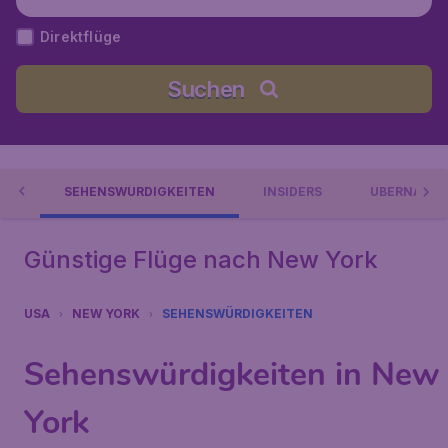
e Staaten
Direktflüge
Suchen
EN
SEHENSWÜRDIGKEITEN
INSIDERS
ÜBERNACH
Günstige Flüge nach New York
USA
NEW YORK
SEHENSWÜRDIGKEITEN
Sehenswürdigkeiten in New
York