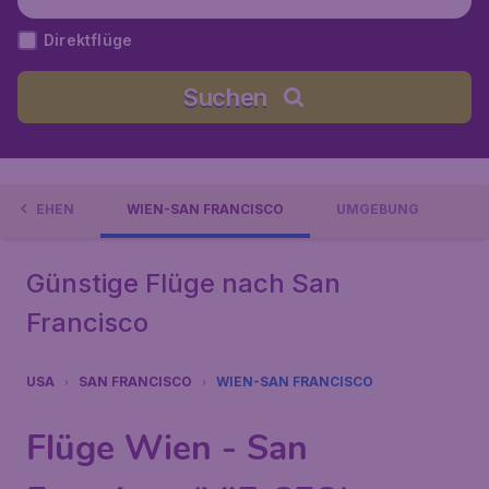
o), Vereinigte Staaten
Direktflüge
Suchen
 AUSGEHEN
WIEN-SAN FRANCISCO
UMGEBUNG
Günstige Flüge nach San
Francisco
USA
SAN FRANCISCO
WIEN-SAN FRANCISCO
Flüge Wien - San