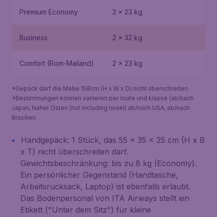
Premium Economy
2 x 23 kg
Business
2 x 32 kg
Comfort (Rom-Mailand)
2 x 23 kg
*Gepäck darf die Maße 158cm (H x W x D) nicht überschreiten.
*Bestimmungen können variieren per route und klasse (ab/nach
Japan, Naher Osten (not including Israel) ab/nach USA, ab/nach
Brasilien
Handgepäck: 1 Stück, das 55 x 35 x 25 cm (H x B
x T) nicht überschreiten darf.
Gewichtsbeschränkung: bis zu 8 kg (Economy).
Ein persönlicher Gegenstand (Handtasche,
Arbeitsrucksack, Laptop) ist ebenfalls erlaubt.
Das Bodenpersonal von ITA Airways stellt ein
Etikett ("Unter dem Sitz") für kleine