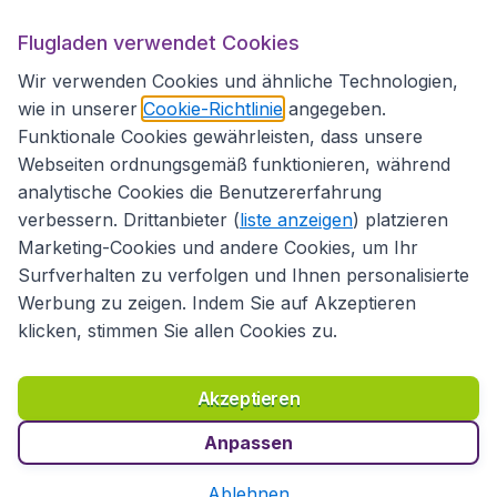
Flugladen.at
Flugladen verwendet Cookies
Wir verwenden Cookies und ähnliche Technologien,
wie in unserer
Cookie-Richtlinie
angegeben.
Internationale Webseiten
Funktionale Cookies gewährleisten, dass unsere
Webseiten ordnungsgemäß funktionieren, während
analytische Cookies die Benutzererfahrung
verbessern. Drittanbieter (
liste anzeigen
) platzieren
Marketing-Cookies und andere Cookies, um Ihr
Surfverhalten zu verfolgen und Ihnen personalisierte
Werbung zu zeigen. Indem Sie auf Akzeptieren
klicken, stimmen Sie allen Cookies zu.
Erklärung zur Zugänglichkeit
Richtlinien und Bedingungen
Haftungsausschluss
Akzeptieren
Datenschutzerklärung
Cookies
Copyright © 2026
Anpassen
Ablehnen