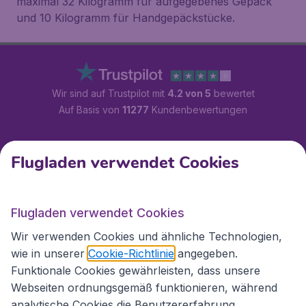
maximal 32 Kilogramm für aufgegebenes Gepäck
und 10 Kilogramm für Handgepäckstücke.
Wir sind auf Trustpilot mit
4.2 von 5
bewertet
Auf Basis von
11277
Kundenbewertungen
Kundenservice
Flugladen verwendet Cookies
Flugladen.at
Flugladen verwendet Cookies
Wir verwenden Cookies und ähnliche Technologien,
wie in unserer
Cookie-Richtlinie
angegeben.
Internationale Webseiten
Funktionale Cookies gewährleisten, dass unsere
Webseiten ordnungsgemäß funktionieren, während
analytische Cookies die Benutzererfahrung