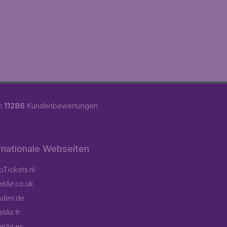
on
11286
Kundenbewertungen
rnationale Webseiten
Tickets.nl
tAir.co.uk
aden.de
tAir.fr
tAir.es