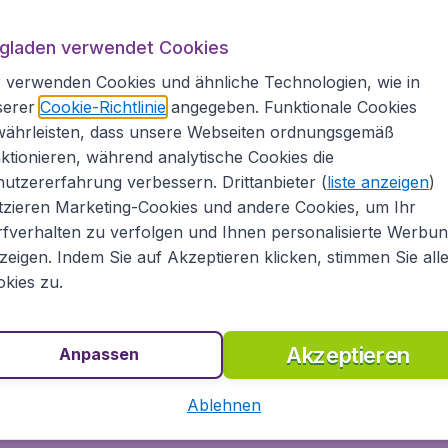
fliegen dann sind folgende Richtlinien zu beachten.
ugladen verwendet Cookies
 verwenden Cookies und ähnliche Technologien, wie in
serer
Cookie-Richtlinie
angegeben. Funktionale Cookies
währleisten, dass unsere Webseiten ordnungsgemäß
ktionieren, während analytische Cookies die
ax. 12kg und den Maßen 55 x 40 x 20 cm zugelassen. Zusä
utzererfahrung verbessern. Drittanbieter (
liste anzeigen
)
0 cm.
tzieren Marketing-Cookies und andere Cookies, um Ihr
ax. 7kg und den Maßen 55 x 40 x 20cm
fverhalten zu verfolgen und Ihnen personalisierte Werbu
ckstück mit max. 7kg und den Maßen 55 x 40 x 20cm - Pl
zeigen. Indem Sie auf Akzeptieren klicken, stimmen Sie all
kies zu.
5kg und den Maßen 55 x 40 x 20cm - Plus: 1 Handgepäcks
Akzeptieren
Anpassen
kg und den Maßen 55 x 40 x 20cm - Plus: 1 Handgepäckst
Ablehnen