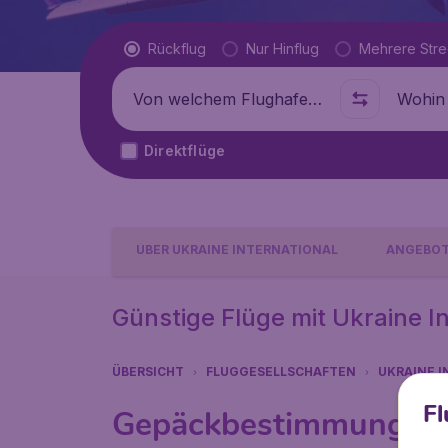
Flugtyp
Rückflug
Nur Hinflug
Mehrere Str
Abflug von
Wohin
Direktflüge
ÜBER UKRAINE INTERNATIONAL
ANGEBO
Günstige Flüge mit Ukraine Int
ÜBERSICHT
FLUGGESELLSCHAFTEN
UKRAINE I
Fl
Gepäckbestimmungen Uk