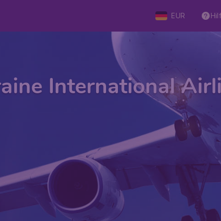
EUR
Hil
aine International Airl