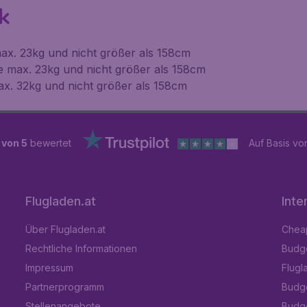
k
ax. 23kg und nicht größer als 158cm
e max. 23kg und nicht größer als 158cm
ax. 32kg und nicht größer als 158cm
 von 5
bewertet
Auf Basis v
Flugladen.at
Inte
Über Flugladen.at
Cheap
Rechtliche Informationen
Budge
Impressum
Flugl
Partnerprogramm
Budge
Stellenangebote
Budge