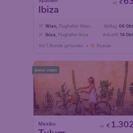
6
Spanien
€
ab
Ibiza
Wien
,
Flughafen Wien
Abflug:
06 Okt
Schwechat
Ibiza
,
Flughafen Ibiza
Ankunft:
14 Okt
Vor 1 Stunde gefunden
•
Ryanair
BOHO-VIBES
1.30
Mexiko
€
ab