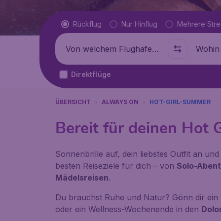
Flugtyp
Rückflug
Nur Hinflug
Mehrere Str
Abflug von
Wohin
Direktflüge
ÜBERSICHT
ALWAYS ON
HOT-GIRL-SUMMER
Bereit für deinen Hot 
Sonnenbrille auf, dein liebstes Outfit an und
besten Reiseziele für dich – von
Solo-Aben
Mädelsreisen
.
Du brauchst Ruhe und Natur? Gönn dir ein 
oder ein Wellness-Wochenende in den
Dolo