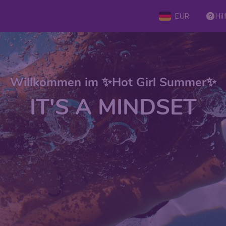
EUR
Hil
Willkommen im ✨Hot Girl Summer✨
IT'S A MINDSET