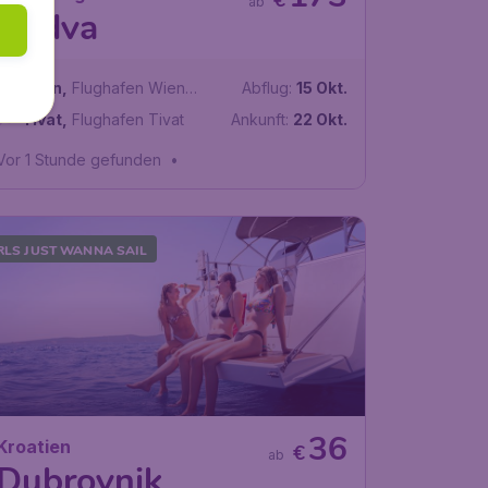
€
ab
Budva
Wien
,
Flughafen Wien
Abflug:
15 Okt.
Schwechat
Tivat
,
Flughafen Tivat
Ankunft:
22 Okt.
Vor 1 Stunde gefunden
•
RLS JUST WANNA SAIL
36
Kroatien
€
ab
Dubrovnik