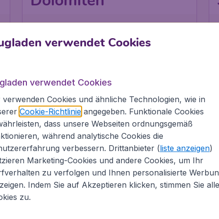
Dolomiten
.
Wien
,
Flughafen Wien
Abflug:
13 Aug.
Schwechat
ugladen verwendet Cookies
.
Mailand
,
Flughafen
Ankunft:
31 Aug.
Mailand-Malpensa
Vor 1 Stunde gefunden
•
Ryanair
ugladen verwendet Cookies
 verwenden Cookies und ähnliche Technologien, wie in
serer
Cookie-Richtlinie
angegeben. Funktionale Cookies
währleisten, dass unsere Webseiten ordnungsgemäß
BLAUES MEER & BARS
UN
ktionieren, während analytische Cookies die
utzererfahrung verbessern. Drittanbieter (
liste anzeigen
)
tzieren Marketing-Cookies und andere Cookies, um Ihr
fverhalten zu verfolgen und Ihnen personalisierte Werbu
zeigen. Indem Sie auf Akzeptieren klicken, stimmen Sie all
kies zu.
5
94
Griechenland