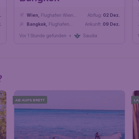
.
Wien
,
Flughafen Wien
Abflug:
02 Dez.
Schwechat
.
Bangkok
,
Flughafen
Ankunft:
09 Dez.
Bangkok-Suvarnabhumi
Vor 1 Stunde gefunden
•
Saudia
?
AB AUFS BRETT
LA