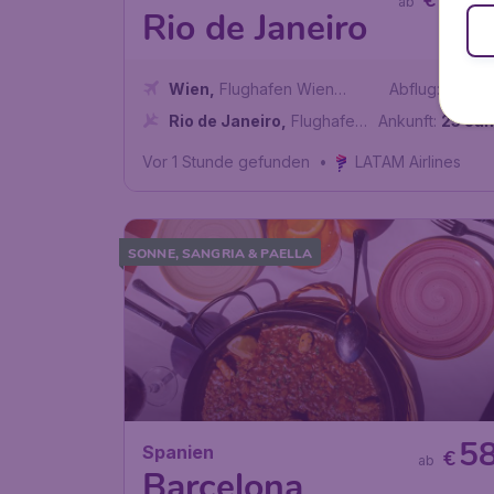
€
ab
Rio de Janeiro
Wien
,
Flughafen Wien
Abflug:
13 Jän
Schwechat
Rio de Janeiro
,
Flughafen
Ankunft:
25 Jän
Rio de Janeiro-Antônio
Vor 1 Stunde gefunden
•
LATAM Airlines
Carlos Jobim
SONNE, SANGRIA & PAELLA
5
Spanien
€
ab
Barcelona