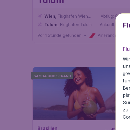
Tulum
Wien
,
Flughafen Wien
Abflug:
09 Sep
Schwechat
Fl
Tulum
,
Flughafen Tulum
Ankunft:
16 Sep
Vor 1 Stunde gefunden
•
Air France
Fl
Wir
un
ge
SAMBA UND STRAND
fun
Ben
pla
Sur
zu 
Coo
68
Brasilien