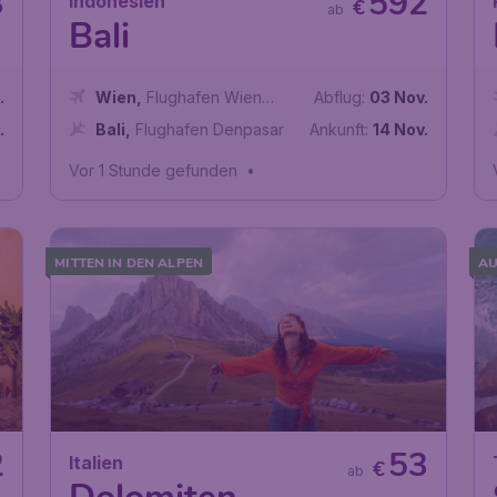
3
592
Indonesien
€
ab
Bali
.
Wien
,
Flughafen Wien
Abflug:
03 Nov.
Schwechat
.
Bali
,
Flughafen Denpasar
Ankunft:
14 Nov.
Vor 1 Stunde gefunden
•
MITTEN IN DEN ALPEN
AU
2
53
Italien
€
ab