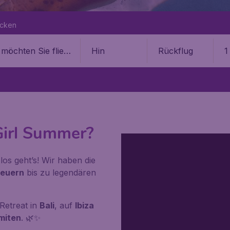
ecken
Hin
Rückflug
1
Girl Summer?
 los geht’s! Wir haben die
teuern
bis zu legendären
Retreat in
Bali
, auf
Ibiza
miten
. 🌿✨