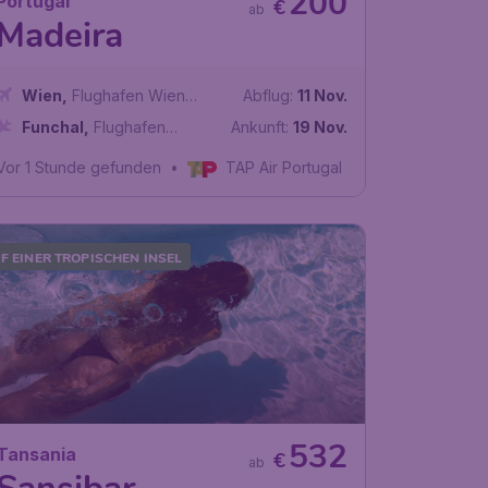
200
Portugal
€
ab
Madeira
Wien
,
Flughafen Wien
Abflug:
11 Nov.
Schwechat
Funchal
,
Flughafen
Ankunft:
19 Nov.
Madeira - Cristiano Ronaldo
Vor 1 Stunde gefunden
•
TAP Air Portugal
F EINER TROPISCHEN INSEL
532
Tansania
€
ab