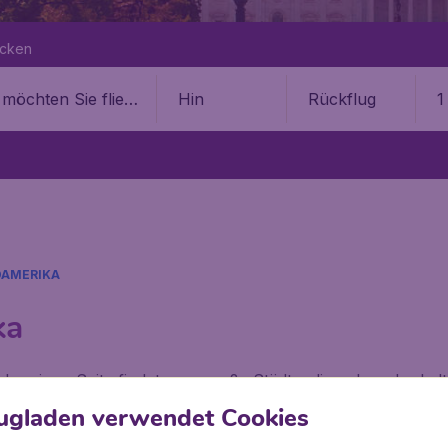
ecken
Hin
Rückflug
1
AMERIKA
ka
der einen Seite findet man große Städte, die neben der kal
r anderen Seite steht Nordamerika für unglaubliche Weiten
ugladen verwendet Cookies
hen Wüste findet man hier alles.