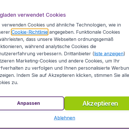
ugladen verwendet Cookies
# 2
# 
 verwenden Cookies und ähnliche Technologien, wie in
serer
Cookie-Richtlinie
angegeben. Funktionale Cookies
währleisten, dass unsere Webseiten ordnungsgemäß
ktionieren, während analytische Cookies die
utzererfahrung verbessern. Drittanbieter (
liste anzeigen
)
tzieren Marketing-Cookies und andere Cookies, um Ihr
3
481
Kanada
fverhalten zu verfolgen und Ihnen personalisierte Werbu
€
ab
Toronto
zeigen. Indem Sie auf Akzeptieren klicken, stimmen Sie all
kies zu.
.
München
,
Flughafen
Abflug:
05 Sep.
München
z
Toronto
,
Flughafen
Ankunft:
16 Sep.
Akzeptieren
Anpassen
Toronto-Pearson
Vor 1 Stunde gefunden
•
Condor
Ablehnen