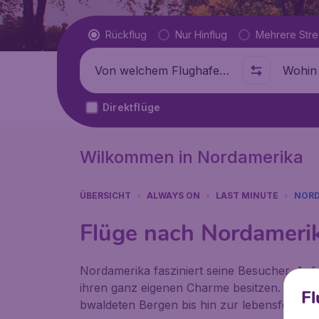
Flugtyp
Rückflug
Nur Hinflug
Mehrere Str
Abflug von
Wohin
Direktflüge
Wilkommen in Nordamerika
ÜBERSICHT
ALWAYS ON
LAST MINUTE
NORD
Flüge nach Nordameri
Nordamerika fasziniert seine Besucher. Auf 
ihren ganz eigenen Charme besitzen. Auf de
Fl
bwaldeten Bergen bis hin zur lebensfeindlic