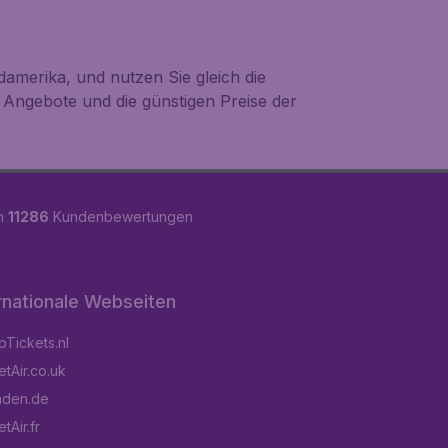
damerika, und nutzen Sie gleich die
 Angebote und die günstigen Preise der
on
11286
Kundenbewertungen
rnationale Webseiten
Tickets.nl
tAir.co.uk
aden.de
tAir.fr