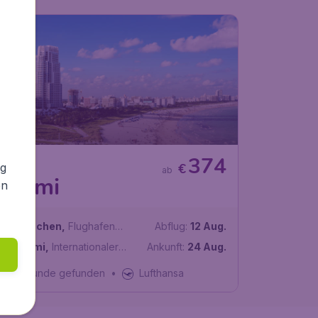
3
374
USA
ng
€
ab
Miami
en
München
,
Flughafen
Abflug:
12 Aug.
München
Miami
,
Internationaler
Ankunft:
24 Aug.
Flughafen Miami
Vor 1 Stunde gefunden
•
Lufthansa