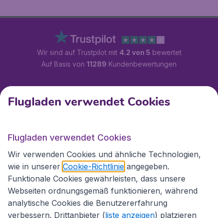
Wir sind auf Trustpilot mit
4.2 von 5
bewertet
Auf Basis von
11289
Kundenbewertungen
Kundenservice
Flugladen verwendet Cookies
Flugladen.at
Flugladen verwendet Cookies
Wir verwenden Cookies und ähnliche Technologien,
wie in unserer
Cookie-Richtlinie
angegeben.
Internationale Webseiten
Funktionale Cookies gewährleisten, dass unsere
Webseiten ordnungsgemäß funktionieren, während
analytische Cookies die Benutzererfahrung
verbessern. Drittanbieter (
liste anzeigen
) platzieren