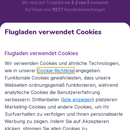
Wir sind auf Trustpilot mit
4.2 von 5
bewertet
Auf Basis von
11277
Kundenbewertungen
Kundenservice
Flugladen verwendet Cookies
Flugladen.at
Flugladen verwendet Cookies
Wir verwenden Cookies und ähnliche Technologien,
wie in unserer
Cookie-Richtlinie
angegeben.
Internationale Webseiten
Funktionale Cookies gewährleisten, dass unsere
Webseiten ordnungsgemäß funktionieren, während
analytische Cookies die Benutzererfahrung
verbessern. Drittanbieter (
liste anzeigen
) platzieren
Marketing-Cookies und andere Cookies, um Ihr
Surfverhalten zu verfolgen und Ihnen personalisierte
Werbung zu zeigen. Indem Sie auf Akzeptieren
klicken, stimmen Sie allen Cookies zu.