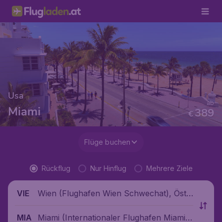
Usa
ab
Miami
389
€
Flüge buchen
Rückflug
Nur Hinflug
Mehrere Ziele
Wien (Flughafen Wien Schwechat), Öste
VIE
rreich
Miami (Internationaler Flughafen Miami),
MIA