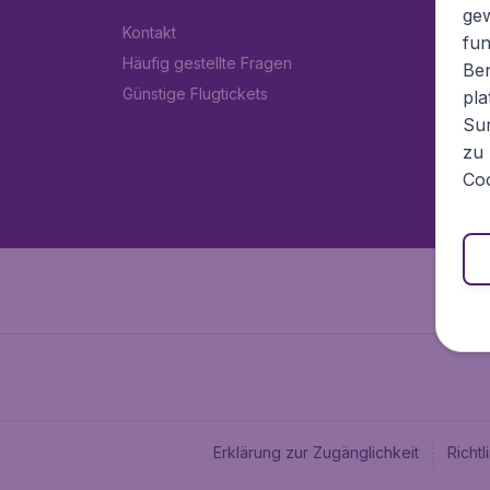
ge
Kontakt
fun
Häufig gestellte Fragen
Ben
Günstige Flugtickets
pla
Sur
zu 
Coo
Erklärung zur Zugänglichkeit
Richt