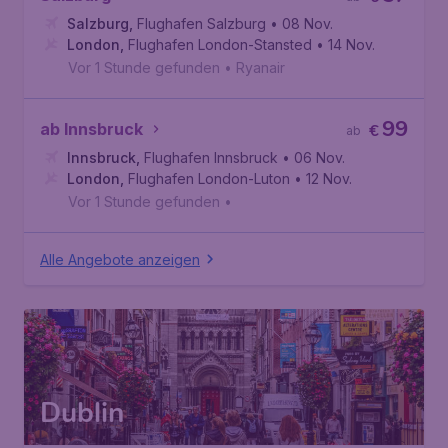
Salzburg
,
Flughafen Salzburg
• 08 Nov.
London
,
Flughafen London-Stansted
• 14 Nov.
Vor 1 Stunde gefunden
•
Ryanair
99
ab Innsbruck
€
ab
Innsbruck
,
Flughafen Innsbruck
• 06 Nov.
London
,
Flughafen London-Luton
• 12 Nov.
Vor 1 Stunde gefunden
•
Alle Angebote anzeigen
Dublin