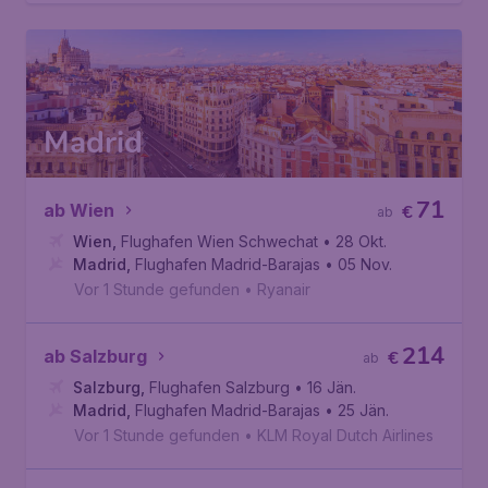
Madrid
71
ab Wien
€
ab
Wien
,
Flughafen Wien Schwechat
• 28 Okt.
Madrid
,
Flughafen Madrid-Barajas
• 05 Nov.
Vor 1 Stunde gefunden
•
Ryanair
214
ab Salzburg
€
ab
Salzburg
,
Flughafen Salzburg
• 16 Jän.
Madrid
,
Flughafen Madrid-Barajas
• 25 Jän.
Vor 1 Stunde gefunden
•
KLM Royal Dutch Airlines