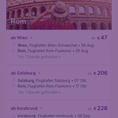
Rom
47
ab Wien
€
ab
Wien
,
Flughafen Wien Schwechat
• 08 Aug.
Rom
,
Flughafen Rom-Fiumicino
• 28 Aug.
Vor 1 Stunde gefunden
•
206
ab Salzburg
€
ab
Salzburg
,
Flughafen Salzburg
• 07 Okt.
Rom
,
Flughafen Rom-Fiumicino
• 17 Okt.
Vor 1 Stunde gefunden
•
228
ab Innsbruck
€
ab
Innsbruck
,
Flughafen Innsbruck
• 09 Sep.