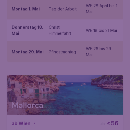
WE 28 April bis 1
Montag 1. Mai
Tag der Arbeit
Mai
Donnerstag 18.
Christi
WE 18 bis 21 Mai
Mai
Himmelfahrt
WE 26 bis 29
Montag 29. Mai
Pfingstmontag
Mai
Mallorca
56
ab Wien
€
ab