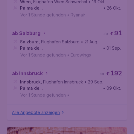
Wien
,
Flughafen Wien Schwechat
• 19 Okt.
Palma de
• 26 Okt.
Mallorca
,
Flughafen Palma de Mallorca
Vor 1 Stunde gefunden
•
Ryanair
91
ab Salzburg
€
ab
Salzburg
,
Flughafen Salzburg
• 21 Aug.
Palma de
• 01 Sep.
Mallorca
,
Flughafen Palma de Mallorca
Vor 1 Stunde gefunden
•
Eurowings
192
ab Innsbruck
€
ab
Innsbruck
,
Flughafen Innsbruck
• 29 Sep.
Palma de
• 09 Okt.
Mallorca
,
Flughafen Palma de Mallorca
Vor 1 Stunde gefunden
•
Alle Angebote anzeigen