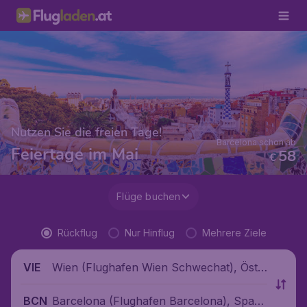
Nutzen Sie die freien Tage!
Barcelona schon ab
Feiertage im Mai
58
€
Flüge buchen
Rückflug
Nur Hinflug
Mehrere Ziele
Wien (Flughafen Wien Schwechat), Öste
VIE
rreich
Barcelona (Flughafen Barcelona), Spani
BCN