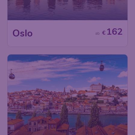
162
Oslo
€
ab