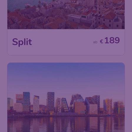
189
Split
€
ab