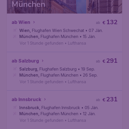
München
132
ab Wien
€
ab
Wien
,
Flughafen Wien Schwechat
• 07 Jän.
München
,
Flughafen München
• 15 Jän.
Vor 1 Stunde gefunden
•
Lufthansa
291
ab Salzburg
€
ab
Salzburg
,
Flughafen Salzburg
• 19 Sep.
München
,
Flughafen München
• 26 Sep.
Vor 1 Stunde gefunden
•
Lufthansa
231
ab Innsbruck
€
ab
Innsbruck
,
Flughafen Innsbruck
• 05 Jän.
München
,
Flughafen München
• 12 Jän.
Vor 1 Stunde gefunden
•
Lufthansa