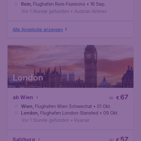
Rom
,
Flughafen Rom-Fiumicino
• 16 Sep.
Vor 1 Stunde gefunden
•
Austrian Airlines
Alle Angebote anzeigen
London
67
ab Wien
€
ab
Wien
,
Flughafen Wien Schwechat
• 01 Okt.
London
,
Flughafen London-Stansted
• 09 Okt.
Vor 1 Stunde gefunden
•
Ryanair
57
Salzburg
€
ab