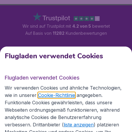
Wir sind auf Trustpilot mit
4.2 von 5
bewertet
Auf Basis von
11282
Kundenbewertungen
Kundenservice
Flugladen verwendet Cookies
Flugladen.at
Flugladen verwendet Cookies
Wir verwenden Cookies und ähnliche Technologien,
wie in unserer
Cookie-Richtlinie
angegeben.
Internationale Webseiten
Funktionale Cookies gewährleisten, dass unsere
Webseiten ordnungsgemäß funktionieren, während
analytische Cookies die Benutzererfahrung
verbessern. Drittanbieter (
liste anzeigen
) platzieren