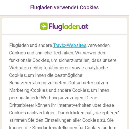
Flugladen verwendet Cookies
Menü
/Blog
Flugladen und andere
Travix-Websites
verwenden
Wie viele Tage braucht man
Cookies und ähnliche Techniken. Wir verwenden
funktionale Cookies, um sicherzustellen, dass unsere
für das Reiseziel Rom?
Websites richtig funktionieren, sowie analytische
Cookies, um Ihnen die bestmögliche
Benutzererfahrung zu bieten. Drittanbieter nutzen
Marketing-Cookies und andere Cookies, um Ihnen
personalisierte Werbung anzuzeigen. Diese
Drittanbieter können Ihr Internetverhalten über diese
Cookies nachverfolgen. Durch klicken auf „akzeptieren“
stimmen Sie den Einstellungen aller Cookies zu. Sie
Blog
Reiseziele
Wie viele Tage braucht man für Rom
können die Standardeinstellungen für Cookies ändern,