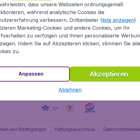
währleisten, dass unsere Webseiten ordnungsgemäß
Über Flugladen.at
Cheap
ktionieren, während analytische Cookies die
Rechtliche Informationen
Budge
utzererfahrung verbessern. Drittanbieter (
liste anzeigen
)
Impressum
Flugl
tzieren Marketing-Cookies und andere Cookies, um Ihr
fverhalten zu verfolgen und Ihnen personalisierte Werbu
Partnerprogramm
Budge
zeigen. Indem Sie auf Akzeptieren klicken, stimmen Sie all
Stellenangebote
Budge
kies zu.
Budget
Akzeptieren
Anpassen
Ablehnen
linien und Bedingungen
Haftungsausschluss
Datenschutzerklä