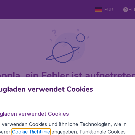
EUR
Hil
ppla, ein Fehler ist aufgetreten 
ugladen verwendet Cookies
 von 5
bewertet
Auf Basis v
ugladen verwendet Cookies
 verwenden Cookies und ähnliche Technologien, wie in
Flugladen.at
Inte
serer
Cookie-Richtlinie
angegeben. Funktionale Cookies