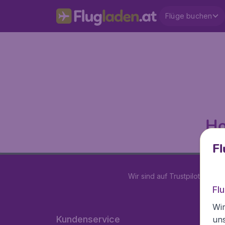
Flüge buchen
Ho
Fl
Wir sind auf Trustpilot mit
4.2
Fl
Wir
Kundenservice
un