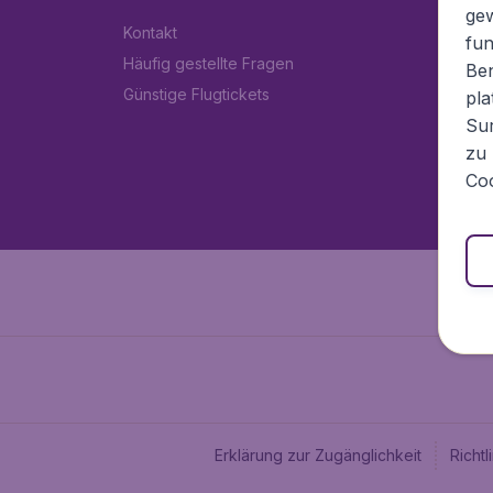
ge
Kontakt
fun
Häufig gestellte Fragen
Ben
Günstige Flugtickets
pla
Sur
zu 
Coo
Erklärung zur Zugänglichkeit
Richt