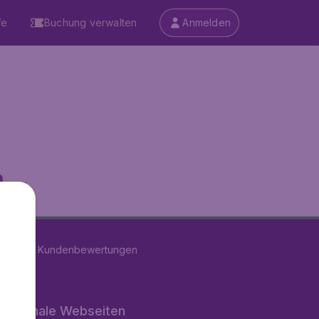
fe
Buchung verwalten
Anmelden
...
on
11286
Kundenbewertungen
rnationale Webseiten