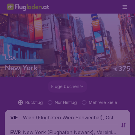
USA
ab
New York
375
€
Flüge buchen
Rückflug
Nur Hinflug
Mehrere Ziele
Wien (Flughafen Wien Schwechat), Öste
VIE
rreich
New York (Flughafen Newark), Vereinigt
EWR