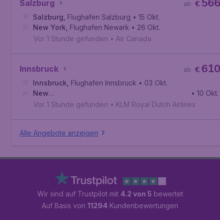
56
Salzburg
€
ab
Salzburg
,
Flughafen Salzburg
• 15 Okt.
New York
,
Flughafen Newark
• 26 Okt.
Vor 1 Stunde gefunden
•
Air Canada
61
Innsbruck
€
ab
Innsbruck
,
Flughafen Innsbruck
• 03 Okt.
New
• 10 Okt.
York
,
Internationaler Flughafen John F. Kennedy
Vor 1 Stunde gefunden
•
KLM Royal Dutch Airlines
Alle Angebote anzeigen
Wir sind auf Trustpilot mit
4.2 von 5
bewertet
Auf Basis von
11294
Kundenbewertungen