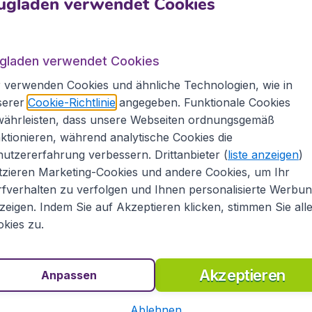
ugladen verwendet Cookies
Sorgen
Alle Fluglinien, alle Ziele
Exklusive R
ugladen verwendet Cookies
 verwenden Cookies und ähnliche Technologien, wie in
serer
Cookie-Richtlinie
angegeben. Funktionale Cookies
währleisten, dass unsere Webseiten ordnungsgemäß
angebote
Badeferien
ktionieren, während analytische Cookies die
utzererfahrung verbessern. Drittanbieter (
liste anzeigen
)
tzieren Marketing-Cookies und andere Cookies, um Ihr
fverhalten zu verfolgen und Ihnen personalisierte Werbu
zeigen. Indem Sie auf Akzeptieren klicken, stimmen Sie all
kies zu.
Nordamerika
Alle Reiseziele
Akzeptieren
Anpassen
Ablehnen