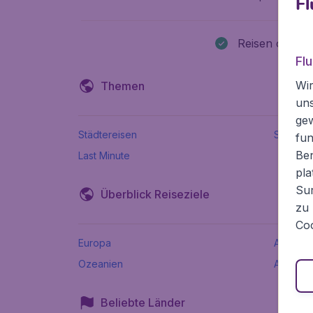
Fl
Reisen ohne 
Fl
Wir
Themen
un
ge
Städtereisen
Sommer
fun
Ben
Last Minute
pla
Sur
Überblick Reiseziele
zu 
Coo
Europa
Afrika
Ozeanien
Asien
Beliebte Länder