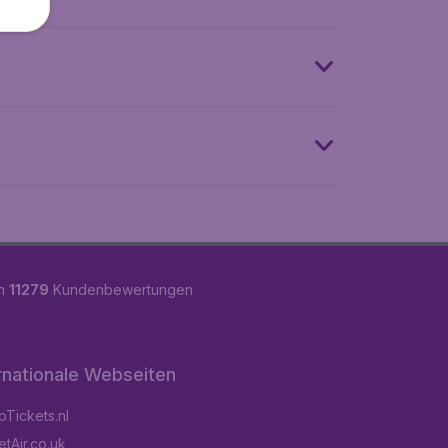
on
11279
Kundenbewertungen
rnationale Webseiten
Tickets.nl
tAir.co.uk