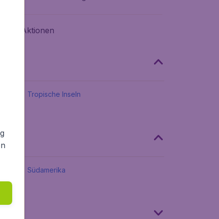
abatt Aktionen
Tropische Inseln
ng
en
Südamerika