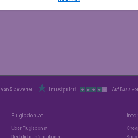
 von 5
bewertet
Auf Basis v
Flugladen.at
Inte
Über Flugladen.at
Cheap
Rechtliche Informationen
Budge