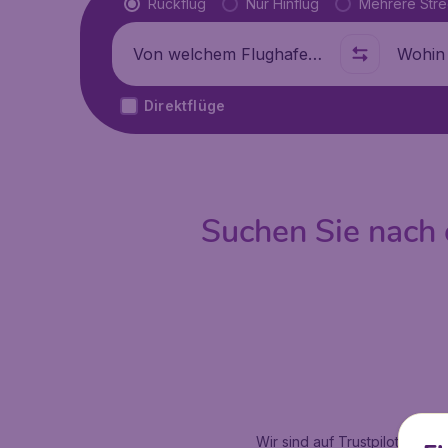
Flugtyp
Rückflug
Nur Hinflug
Mehrere Str
Abflug von
Wohin
Direktflüge
Suchen Sie nach e
Wir sind auf Trustpilot mit
4.2