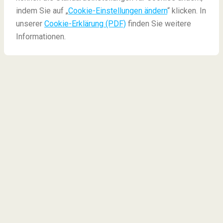
indem Sie auf „
Cookie-Einstellungen ändern
“ klicken. In
unserer
Cookie-Erklärung (PDF)
finden Sie weitere
Informationen.
Was sind die besten
Flughäfen der Welt?
Der Weg zum Flughafen ist nicht nur ein wesentlicher
Bestandteil des Urlaubs, sondern für einige auch eine
aufregende Aussicht. Dies ist normalerweise auf die
Tatsache zurückzuführen, dass dies der Beginn Ihres
Abenteuers und ein schneller Ausstieg aus der
Realität zu Hause ist. Während die meisten Flughäfen
Ihr Standard Abflug-, Ankunfts- und Übergangsraum
sind, gibt es andere, die sich wirklich von der Norm
abheben.
Auf der ganzen Welt gibt es einige außergewöhnliche
Flughäfen, die einen Besuch wert sind, nur um zu