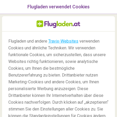
Flugladen verwendet Cookies
Menü
/Blog
Flugladen und andere
Travix-Websites
verwenden
Cookies und ähnliche Techniken. Wir verwenden
05/04/2020
-
Von
Lee Scarratt
funktionale Cookies, um sicherzustellen, dass unsere
Websites richtig funktionieren, sowie analytische
Cookies, um Ihnen die bestmögliche
Benutzererfahrung zu bieten. Drittanbieter nutzen
Marketing-Cookies und andere Cookies, um Ihnen
personalisierte Werbung anzuzeigen. Diese
Drittanbieter können Ihr Internetverhalten über diese
Die besten Flughäfen der Welt
Cookies nachverfolgen. Durch klicken auf „akzeptieren“
stimmen Sie den Einstellungen aller Cookies zu. Sie
können die Standardeinstellungen für Cookies ändern,
Blog
Spaß
Beste Flughäfen der Welt