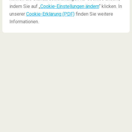
Die besten Märkte Europas für Genießer
indem Sie auf „
Cookie-Einstellungen ändern
“ klicken. In
unserer
Cookie-Erklärung (PDF)
finden Sie weitere
Informationen.
Die besten Märkte
Europas für Genießer
Sie lieben es, auf Reisen das Essen der
verschiedenen Kulturen kennenzulernen und sich
durch die lokale Küche durchzuprobieren? In ganz
Europa gibt es die unterschiedlichsten Märkte, die
unglaublich leckeres Essen anbieten. Wir haben eine
Liste der
schönsten Märkte Europas
für Sie
zusammengestellt.
Mercado de San Miguel -
Madrid
Mercado da Ribeira -
Lissabon
Ballarò Food Market -
Palermo