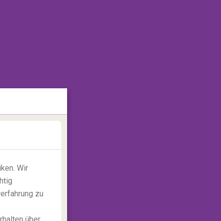
ken. Wir
htig
rerfahrung zu
rhalten über