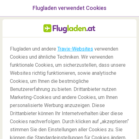
Flugladen verwendet Cookies
Menü
/Blog
Flugladen und andere
Travix-Websites
verwenden
Kölner Karneval
Cookies und ähnliche Techniken. Wir verwenden
funktionale Cookies, um sicherzustellen, dass unsere
20/01/2023
-
Von
Jonah
Websites richtig funktionieren, sowie analytische
Cookies, um Ihnen die bestmögliche
Benutzererfahrung zu bieten. Drittanbieter nutzen
Marketing-Cookies und andere Cookies, um Ihnen
personalisierte Werbung anzuzeigen. Diese
Drittanbieter können Ihr Internetverhalten über diese
Cookies nachverfolgen. Durch klicken auf „akzeptieren“
stimmen Sie den Einstellungen aller Cookies zu. Sie
Blog
Holidays
Kölner Karneval
können die Standardeinstellungen für Cookies ändern,