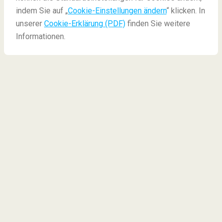
indem Sie auf „
Cookie-Einstellungen ändern
“ klicken. In
unserer
Cookie-Erklärung (PDF)
finden Sie weitere
Informationen.
7 Neujahrsbräuche für
gutes Glück weltweit
Die Wende zum neuen Kalenderjahr ist immer auch
ein Symbol dafür, altes zurück zu lassen und sich der
Zukunft zu zu wenden. Diese
witzigen
Neujahrsbräuche
aus aller Welt bringen vielleicht
die Extra Portion Glück fürs neue Jahr!
#1 Scherben bringen Glück:
Dänemark
In
Dänemark
werfen die Leute an Neujahr ihr altes
Geschirr
vor die Türen von Freunde und Familie. Je