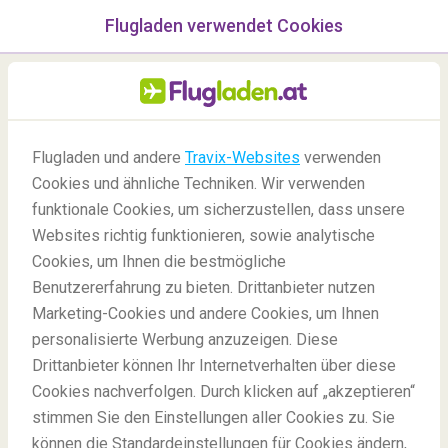
Flugladen verwendet Cookies
Menü
/Blog
Flugladen und andere
Travix-Websites
verwenden
Cookies und ähnliche Techniken. Wir verwenden
15/12/2021
-
Von
Marie
funktionale Cookies, um sicherzustellen, dass unsere
Websites richtig funktionieren, sowie analytische
Cookies, um Ihnen die bestmögliche
Benutzererfahrung zu bieten. Drittanbieter nutzen
Marketing-Cookies und andere Cookies, um Ihnen
personalisierte Werbung anzuzeigen. Diese
Drittanbieter können Ihr Internetverhalten über diese
7 Neujahrsbräuche für gutes Glück weltweit
Cookies nachverfolgen. Durch klicken auf „akzeptieren“
stimmen Sie den Einstellungen aller Cookies zu. Sie
können die Standardeinstellungen für Cookies ändern,
Blog
Holidays
Neujahrsbräuche weltweit