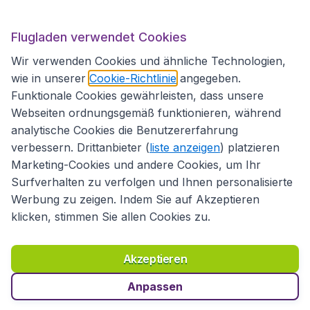
Flugladen.at
Flugladen verwendet Cookies
Wir verwenden Cookies und ähnliche Technologien,
wie in unserer
Cookie-Richtlinie
angegeben.
Internationale Webseiten
Funktionale Cookies gewährleisten, dass unsere
Webseiten ordnungsgemäß funktionieren, während
analytische Cookies die Benutzererfahrung
verbessern. Drittanbieter (
liste anzeigen
) platzieren
Marketing-Cookies und andere Cookies, um Ihr
Surfverhalten zu verfolgen und Ihnen personalisierte
Werbung zu zeigen. Indem Sie auf Akzeptieren
klicken, stimmen Sie allen Cookies zu.
Erklärung zur Zugänglichkeit
Richtlinien und Bedingungen
Haftungsausschluss
Akzeptieren
Datenschutzerklärung
Cookies
Copyright © 2026
Anpassen