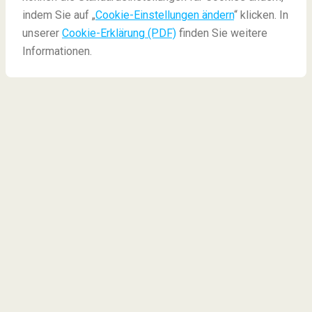
Der Strand aus 'The Beach' in Thailand
indem Sie auf „
Cookie-Einstellungen ändern
“ klicken. In
unserer
Cookie-Erklärung (PDF)
finden Sie weitere
Informationen.
Der Strand aus
The Beach
in Thailand ist wieder
zugänglich!
Wer kennt ihn noch, den Film
The Beach
? Der große
Klassiker der 2000er Jahre, mit Leonardo di Caprio,
spielt in Thailand und ist quasi ein Horrorfilm für
Backpacker. Die Geschichte beginnt mit der
Suche
nach einem versteckten, ganz besonderen, für
Touristen nicht bekannten Strand
, der
paradiesisch schön sein soll. Es handelt sich hierbei
um den tatsächlich existierenden Ort
Maya Bay
in
Thailand
. Dieser wurde in Folge des entstandenen